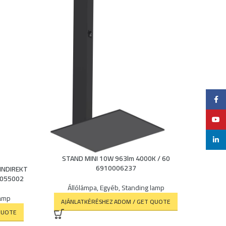
Faceb
YouTu
linked
STAND MINI 10W 963lm 4000K / 60
6910006237
INDIREKT
0055002
Állólámpa
,
Egyéb
,
Standing lamp
lamp
AJÁNLATKÉRÉSHEZ ADOM / GET QUOTE
QUOTE