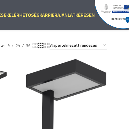
ÉSEK
ELÉRHETŐSÉG
KARRIER
AJÁNLATKÉRÉS
EN
ow
9
24
36