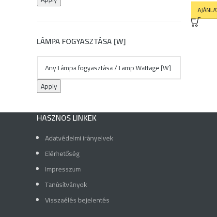
AJÁNL
LÁMPA FOGYASZTÁSA [W]
Apply
HASZNOS LINKEK
Adatvédelmi irányelvek
Elérhetőség
Impresszum
Tanúsítványok
Visszaélés bejelentés