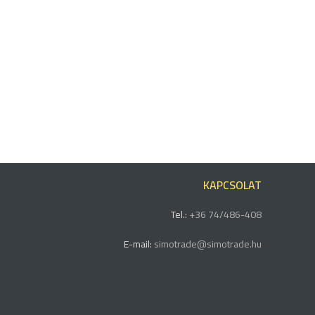
KAPCSOLAT
Tel.:
+36 74/486-408
E-mail:
simotrade@simotrade.hu