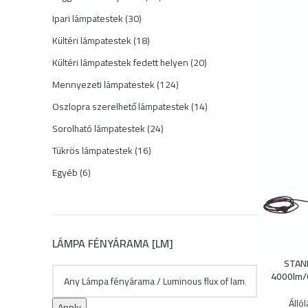
termék
30
Ipari lámpatestek
30
termék
18
Kültéri lámpatestek
18
termék
20
Kültéri lámpatestek fedett helyen
20
termék
124
Mennyezeti lámpatestek
124
termék
14
Oszlopra szerelhető lámpatestek
14
termék
24
Sorolható lámpatestek
24
termék
16
Tükrös lámpatestek
16
termék
6
Egyéb
6
termék
LÁMPA FÉNYÁRAMA [LM]
STAN
4000lm/
Álló
Apply