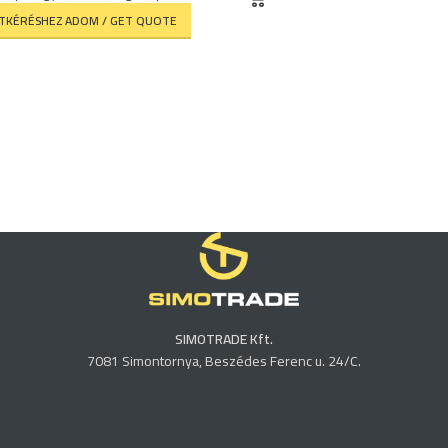
ATKÉRÉSHEZ ADOM / GET QUOTE
SIMOTRADE Kft.
7081 Simontornya, Beszédes Ferenc u. 24/C.