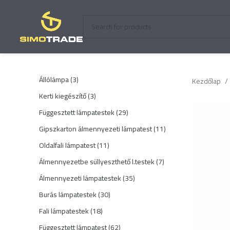
3
Állólámpa
3
Kezdőlap
termék
3
Kerti kiegészítő
3
termék
29
Függesztett lámpatestek
29
termék
11
Gipszkarton álmennyezeti lámpatest
11
termék
11
Oldalfali lámpatest
11
termék
7
Álmennyezetbe süllyeszthető l.testek
7
termék
35
Álmennyezeti lámpatestek
35
termék
30
Burás lámpatestek
30
termék
18
Fali lámpatestek
18
termék
62
Függesztett lámpatest
62