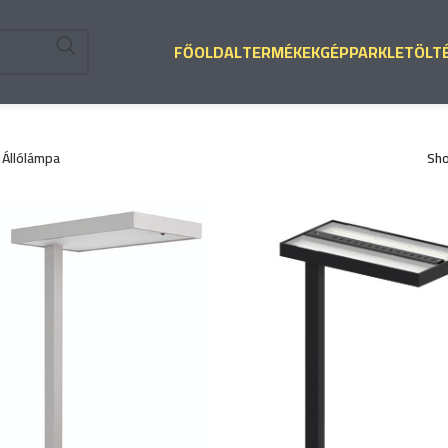
FŐOLDAL
TERMÉKEK
GÉPPARK
LETÖLT
Állólámpa
Sh