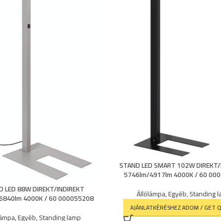
STAND LED SMART 102W DIREKT/
5746lm/4917lm 4000K / 60 00
D LED 88W DIREKT/INDIREKT
Állólámpa
,
Egyéb
,
Standing 
6840lm 4000K / 60 000055208
AJÁNLATKÉRÉSHEZ ADOM / GET 
lámpa
,
Egyéb
,
Standing lamp