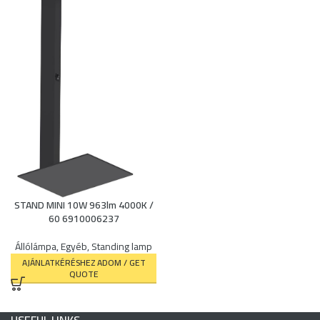
STAND MINI 10W 963lm 4000K /
60 6910006237
Állólámpa
,
Egyéb
,
Standing lamp
AJÁNLATKÉRÉSHEZ ADOM / GET
QUOTE