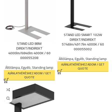
ucts
STAND LED SMART 102W
DIREKT/INDIREKT
STAND LED 88W
5746lm/4917lm 4000K / 60
DIREKT/INDIREKT
000055002
4000lm/6840lm 4000K / 60
000055208
Állólámpa
,
Egyéb
,
Standing lamp
AJÁNLATKÉRÉSHEZ ADOM / GET
Állólámpa
,
Egyéb
,
Standing lamp
QUOTE
AJÁNLATKÉRÉSHEZ ADOM / GET
QUOTE