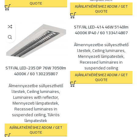
QUOTE
AJÁNLATKÉRÉSHEZ ADOM / GET
QUOTE
STF/AL LED-414 46W 5140lm
4000K IP40 / 60 133414807
Álmennyezetbe süllyeszthető
l.testek
,
Ceiling luminaires
,
Mennyezeti lámpatestek
,
Recessed luminaires in
STF/AL LED-235 DP 76W 7050lm
suspended ceiling
4000K / 60 130235807
AJÁNLATKÉRÉSHEZ ADOM / GET
QUOTE
Álmennyezetbe süllyeszthető
l.testek
,
Ceiling luminaires
,
Luminaires with reflector
,
Mennyezeti lámpatestek
,
Recessed luminaires in
suspended ceiling
,
Tükrös
lámpatestek
AJÁNLATKÉRÉSHEZ ADOM / GET
QUOTE