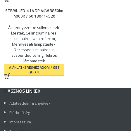
STF/AL LED-414 DP 44W 3850lm
4000K / 60 130414520
Álmennyezetbe süllyeszthető
l.testek
,
Ceiling luminaires
,
Luminaires with reflector
,
Mennyezeti lámpatestek
,
Recessed luminaires in
suspended ceiling
,
Tükrös
lámpatestek
AJÁNLATKÉRÉSHEZ ADOM / GET
QUOTE
HASZNOS LINKEK
Adatvédelmi irányelvek
Elérhetőség
Impresszum