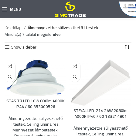
MENU
Kezdőlap
Álmennyezetbe süllyeszthető l.testek
Mind a(z) 7 találat megjelenítve
Show sidebar
STAS TR LED 10W 800lm 4000K
IP44 / 60 353000526
STF/AL LED-214 24W 2080lm
4000K IP40 / 60 133214801
Álmennyezetbe süllyeszthető
l.testek
,
Ceiling luminaires
,
Álmennyezetbe süllyeszthető
Mennyezeti lámpatestek
,
l.testek
,
Ceiling luminaires
,
Recessed luminaires in