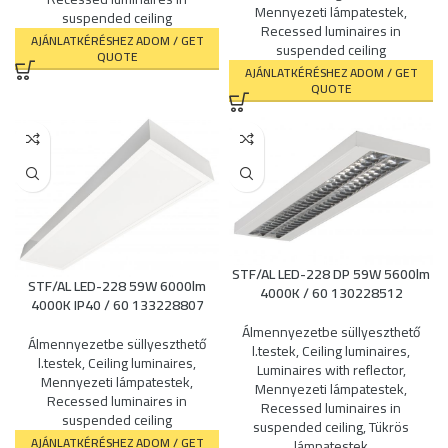
Mennyezeti lámpatestek
,
suspended ceiling
Recessed luminaires in
AJÁNLATKÉRÉSHEZ ADOM / GET
suspended ceiling
QUOTE
AJÁNLATKÉRÉSHEZ ADOM / GET
QUOTE
STF/AL LED-228 DP 59W 5600lm
STF/AL LED-228 59W 6000lm
4000K / 60 130228512
4000K IP40 / 60 133228807
Álmennyezetbe süllyeszthető
Álmennyezetbe süllyeszthető
l.testek
,
Ceiling luminaires
,
l.testek
,
Ceiling luminaires
,
Luminaires with reflector
,
Mennyezeti lámpatestek
,
Mennyezeti lámpatestek
,
Recessed luminaires in
Recessed luminaires in
suspended ceiling
suspended ceiling
,
Tükrös
AJÁNLATKÉRÉSHEZ ADOM / GET
lámpatestek