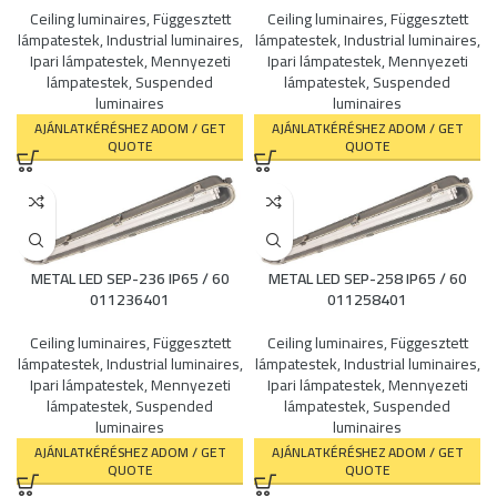
Ceiling luminaires
,
Függesztett
Ceiling luminaires
,
Függesztett
lámpatestek
,
Industrial luminaires
,
lámpatestek
,
Industrial luminaires
,
Ipari lámpatestek
,
Mennyezeti
Ipari lámpatestek
,
Mennyezeti
lámpatestek
,
Suspended
lámpatestek
,
Suspended
luminaires
luminaires
AJÁNLATKÉRÉSHEZ ADOM / GET
AJÁNLATKÉRÉSHEZ ADOM / GET
QUOTE
QUOTE
METAL LED SEP-236 IP65 / 60
METAL LED SEP-258 IP65 / 60
011236401
011258401
Ceiling luminaires
,
Függesztett
Ceiling luminaires
,
Függesztett
lámpatestek
,
Industrial luminaires
,
lámpatestek
,
Industrial luminaires
,
Ipari lámpatestek
,
Mennyezeti
Ipari lámpatestek
,
Mennyezeti
lámpatestek
,
Suspended
lámpatestek
,
Suspended
luminaires
luminaires
AJÁNLATKÉRÉSHEZ ADOM / GET
AJÁNLATKÉRÉSHEZ ADOM / GET
QUOTE
QUOTE