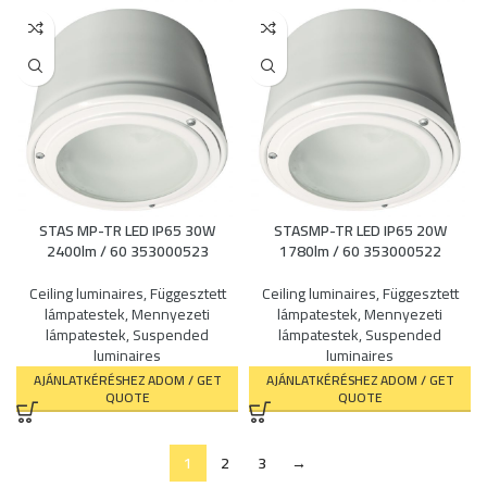
STAS MP-TR LED IP65 30W
STASMP-TR LED IP65 20W
2400lm / 60 353000523
1780lm / 60 353000522
Ceiling luminaires
,
Függesztett
Ceiling luminaires
,
Függesztett
lámpatestek
,
Mennyezeti
lámpatestek
,
Mennyezeti
lámpatestek
,
Suspended
lámpatestek
,
Suspended
luminaires
luminaires
AJÁNLATKÉRÉSHEZ ADOM / GET
AJÁNLATKÉRÉSHEZ ADOM / GET
QUOTE
QUOTE
1
2
3
→