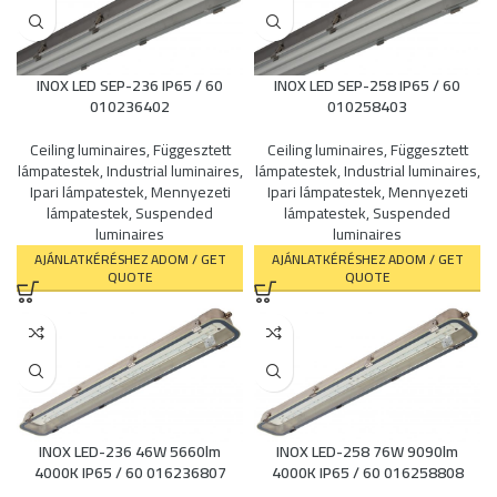
INOX LED SEP-236 IP65 / 60
INOX LED SEP-258 IP65 / 60
010236402
010258403
Ceiling luminaires
,
Függesztett
Ceiling luminaires
,
Függesztett
lámpatestek
,
Industrial luminaires
,
lámpatestek
,
Industrial luminaires
,
Ipari lámpatestek
,
Mennyezeti
Ipari lámpatestek
,
Mennyezeti
lámpatestek
,
Suspended
lámpatestek
,
Suspended
luminaires
luminaires
AJÁNLATKÉRÉSHEZ ADOM / GET
AJÁNLATKÉRÉSHEZ ADOM / GET
QUOTE
QUOTE
INOX LED-236 46W 5660lm
INOX LED-258 76W 9090lm
4000K IP65 / 60 016236807
4000K IP65 / 60 016258808