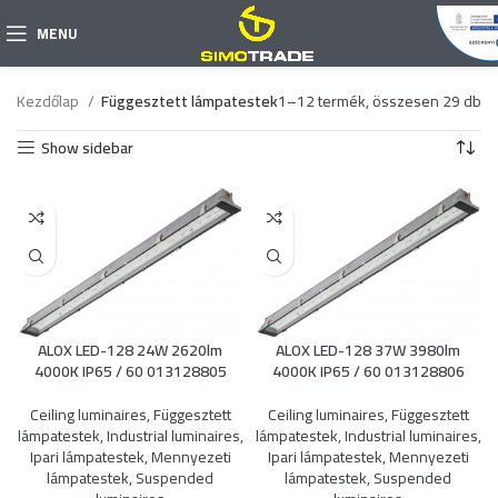
MENU
Kezdőlap
Függesztett lámpatestek
1–12 termék, összesen 29 db
Show sidebar
ALOX LED-128 24W 2620lm
ALOX LED-128 37W 3980lm
4000K IP65 / 60 013128805
4000K IP65 / 60 013128806
Ceiling luminaires
,
Függesztett
Ceiling luminaires
,
Függesztett
lámpatestek
,
Industrial luminaires
,
lámpatestek
,
Industrial luminaires
,
Ipari lámpatestek
,
Mennyezeti
Ipari lámpatestek
,
Mennyezeti
lámpatestek
,
Suspended
lámpatestek
,
Suspended