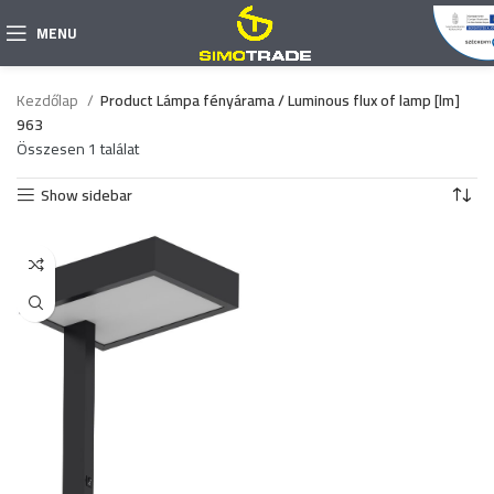
MENU
Kezdőlap
Product Lámpa fényárama / Luminous flux of lamp [lm]
963
Összesen 1 találat
Show sidebar