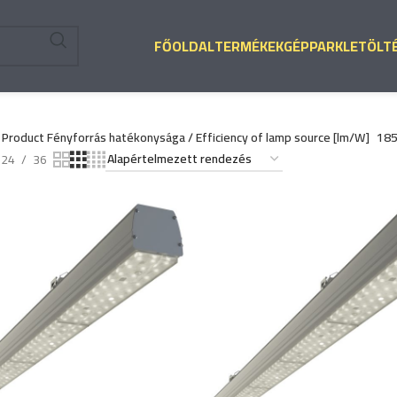
FŐOLDAL
TERMÉKEK
GÉPPARK
LETÖLT
Product Fényforrás hatékonysága / Efficiency of lamp source [lm/W]
18
24
36