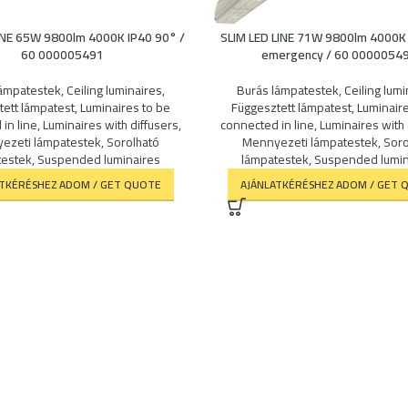
INE 65W 9800lm 4000K IP40 90° /
SLIM LED LINE 71W 9800lm 4000K
60 000005491
emergency / 60 0000054
lámpatestek
,
Ceiling luminaires
,
Burás lámpatestek
,
Ceiling lumi
tett lámpatest
,
Luminaires to be
Függesztett lámpatest
,
Luminair
in line
,
Luminaires with diffusers
,
connected in line
,
Luminaires with 
ezeti lámpatestek
,
Sorolható
Mennyezeti lámpatestek
,
Soro
testek
,
Suspended luminaires
lámpatestek
,
Suspended lumin
ATKÉRÉSHEZ ADOM / GET QUOTE
AJÁNLATKÉRÉSHEZ ADOM / GET 