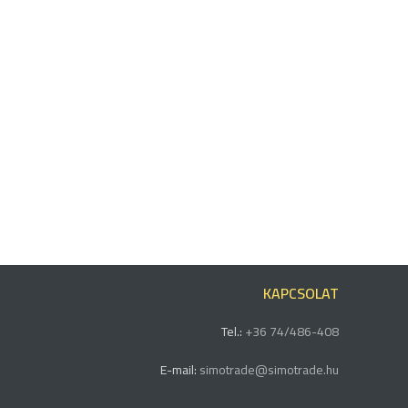
KAPCSOLAT
Tel.:
+36 74/486-408
E-mail:
simotrade@simotrade.hu