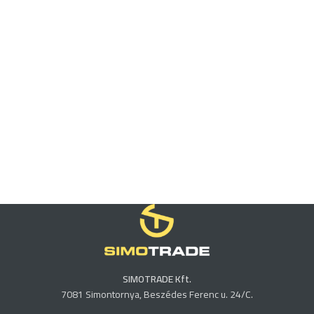
SIMOTRADE Kft.
7081 Simontornya, Beszédes Ferenc u. 24/C.