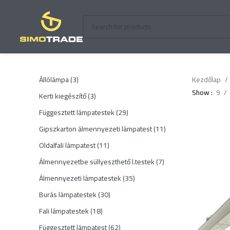
3
Állólámpa
3
Kezdőlap
termék
Show
9
3
Kerti kiegészítő
3
termék
29
Függesztett lámpatestek
29
termék
11
Gipszkarton álmennyezeti lámpatest
11
termék
11
Oldalfali lámpatest
11
termék
7
Álmennyezetbe süllyeszthető l.testek
7
termék
35
Álmennyezeti lámpatestek
35
termék
30
Burás lámpatestek
30
termék
18
Fali lámpatestek
18
termék
62
Függesztett lámpatest
62