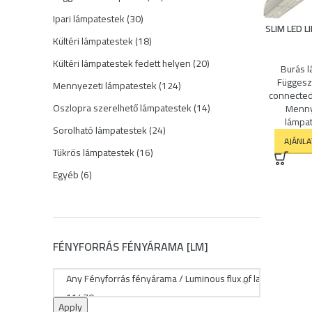
termék
30
Ipari lámpatestek
30
SLIM LED L
termék
18
Kültéri lámpatestek
18
termék
20
Kültéri lámpatestek fedett helyen
20
Burás 
termék
Függesz
124
Mennyezeti lámpatestek
124
connected 
termék
14
Oszlopra szerelhető lámpatestek
14
Menny
lámpa
termék
24
Sorolható lámpatestek
24
AJÁNL
termék
16
Tükrös lámpatestek
16
termék
6
Egyéb
6
termék
FÉNYFORRÁS FÉNYÁRAMA [LM]
Apply