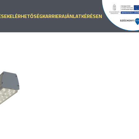
ÉSEK
ELÉRHETŐSÉG
KARRIER
AJÁNLATKÉRÉS
EN
5