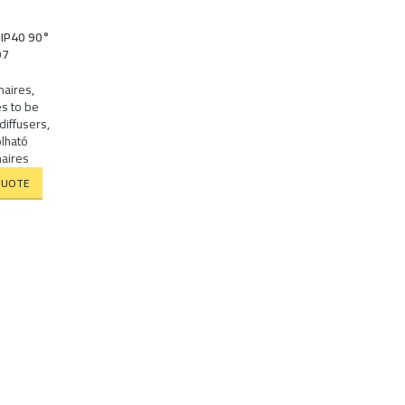
 IP40 90°
97
naires
,
es to be
diffusers
,
lható
aires
QUOTE