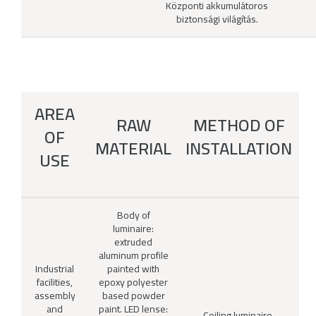
Központi akkumulátoros
biztonsági világítás.
AREA
RAW
METHOD OF
OF
MATERIAL
INSTALLATION
USE
Body of
luminaire:
extruded
aluminum profile
Industrial
painted with
facilities,
epoxy polyester
assembly
based powder
and
paint. LED lense:
Ceiling luminaire,