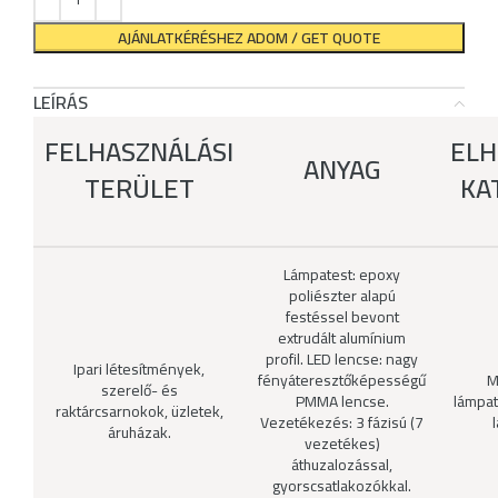
AJÁNLATKÉRÉSHEZ ADOM / GET QUOTE
LEÍRÁS
FELHASZNÁLÁSI
ELH
ANYAG
TERÜLET
KA
Lámpatest: epoxy
poliészter alapú
festéssel bevont
extrudált alumínium
profil. LED lencse: nagy
Ipari létesítmények,
fényáteresztőképességű
M
szerelő- és
PMMA lencse.
lámpat
raktárcsarnokok, üzletek,
Vezetékezés: 3 fázisú (7
áruházak.
vezetékes)
áthuzalozással,
gyorscsatlakozókkal.