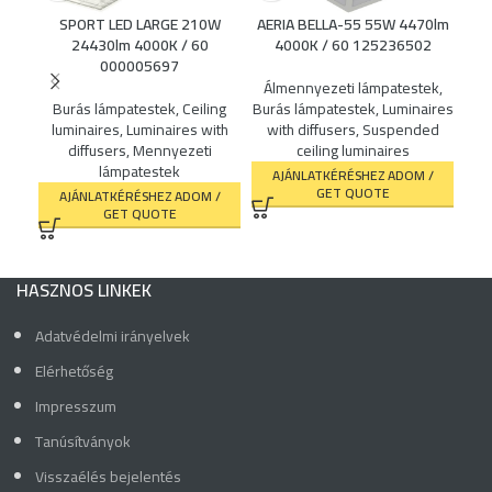
SPORT LED LARGE 210W
AERIA BELLA-55 55W 4470lm
STK
24430lm 4000K / 60
4000K / 60 125236502
000005697
Álmennyezeti lámpatestek
,
B
Burás lámpatestek
,
Ceiling
Burás lámpatestek
,
Luminaires
lu
luminaires
,
Luminaires with
with diffusers
,
Suspended
diffusers
,
Mennyezeti
ceiling luminaires
lámpatestek
AJÁNLATKÉRÉSHEZ ADOM /
GET QUOTE
AJÁNLATKÉRÉSHEZ ADOM /
GET QUOTE
HASZNOS LINKEK
Adatvédelmi irányelvek
Elérhetőség
Impresszum
Tanúsítványok
Visszaélés bejelentés