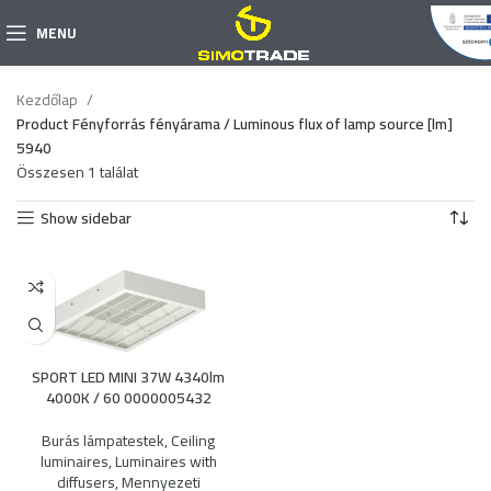
MENU
Kezdőlap
Product Fényforrás fényárama / Luminous flux of lamp source [lm]
5940
Összesen 1 találat
Show sidebar
SPORT LED MINI 37W 4340lm
4000K / 60 0000005432
Burás lámpatestek
,
Ceiling
luminaires
,
Luminaires with
diffusers
,
Mennyezeti