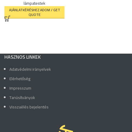
lámpatestek
AJÁNLATKÉRÉSHEZ ADOM / GET
QUOTE
HASZNOS LINKEK
Adatvédelmi irányelvek
Elérhetőség
Impresszum
Tanúsítványok
Visszaélés bejelentés