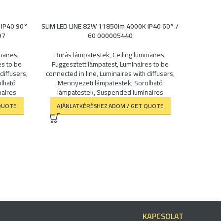
 IP40 90°
SLIM LED LINE 82W 11850lm 4000K IP40 60° /
SLIM LED 
97
60 000005440
naires
,
Burás lámpatestek
,
Ceiling luminaires
,
Burás 
es to be
Függesztett lámpatest
,
Luminaires to be
Függesz
diffusers
,
connected in line
,
Luminaires with diffusers
,
connected
lható
Mennyezeti lámpatestek
,
Sorolható
Menn
aires
lámpatestek
,
Suspended luminaires
lámpa
QUOTE
AJÁNLATKÉRÉSHEZ ADOM / GET QUOTE
AJÁNL
KAPCSOLAT