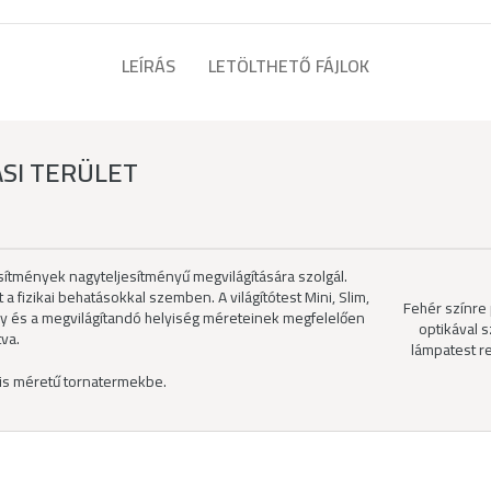
LEÍRÁS
LETÖLTHETŐ FÁJLOK
SI TERÜLET
ítmények nagyteljesítményű megvilágítására szolgál.
fizikai behatásokkal szemben. A világítótest Mini, Slim,
Fehér színre
ény és a megvilágítandó helyiség méreteinek megfelelően
optikával s
tva.
lámpatest r
is méretű tornatermekbe.