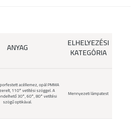
ELHELYEZÉSI
ANYAG
KATEGÓRIA
 porfestett acéllemez, opál PMMA
zerelt, 110° vetítési szöggel. A
Mennyezeti lámpatest
endelhető 30°, 60°, 80° vetítési
szögű optikával.