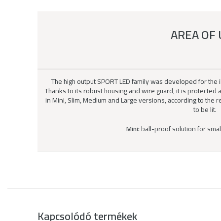
AREA OF 
The high output SPORT LED family was developed for the il
Thanks to its robust housing and wire guard, it is protected a
in Mini, Slim, Medium and Large versions, according to the 
to be lit.
Mini:
ball-proof solution for small
Kapcsolódó termékek