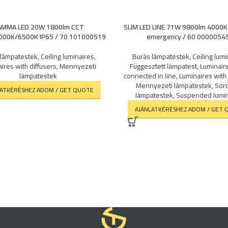
MMA LED 20W 1800lm CCT
SLIM LED LINE 71W 9800lm 4000K
00K/6500K IP65 / 70 101000519
emergency / 60 0000054
 lámpatestek
,
Ceiling luminaires
,
Burás lámpatestek
,
Ceiling lumi
ires with diffusers
,
Mennyezeti
Függesztett lámpatest
,
Luminair
lámpatestek
connected in line
,
Luminaires with 
Mennyezeti lámpatestek
,
Soro
LATKÉRÉSHEZ ADOM / GET QUOTE
lámpatestek
,
Suspended lumin
AJÁNLATKÉRÉSHEZ ADOM / GET 