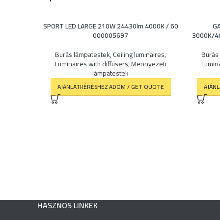
SPORT LED LARGE 210W 24430lm 4000K / 60
GA
000005697
3000K/40
Burás lámpatestek
,
Ceiling luminaires
,
Burás
Luminaires with diffusers
,
Mennyezeti
Lumina
lámpatestek
AJÁNLATKÉRÉSHEZ ADOM / GET QUOTE
AJÁN
HASZNOS LINKEK