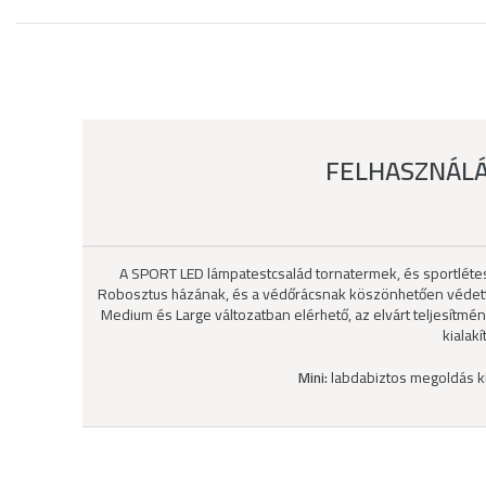
FELHASZNÁLÁ
A SPORT LED lámpatestcsalád tornatermek, és sportlétes
Robosztus házának, és a védőrácsnak köszönhetően védett a 
Medium és Large változatban elérhető, az elvárt teljesítm
kialakí
Mini:
labdabiztos megoldás k