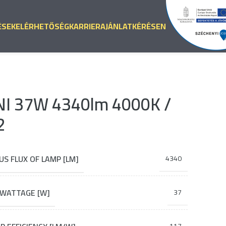
ÉSEK
ELÉRHETŐSÉG
KARRIER
AJÁNLATKÉRÉS
EN
I 37W 4340lm 4000K /
2
S FLUX OF LAMP [LM]
4340
 WATTAGE [W]
37