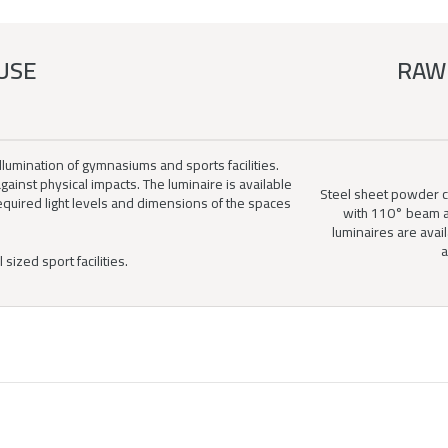
USE
RAW
lumination of gymnasiums and sports facilities.
gainst physical impacts. The luminaire is available
Steel sheet powder c
required light levels and dimensions of the spaces
with 110° beam a
luminaires are avai
a
 sized sport facilities.