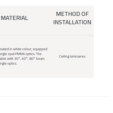
METHOD OF
 MATERIAL
INSTALLATION
oated in white colour, equipped
ngle opal PMMA optics. The
Ceiling luminaires
lable with 30°, 60°, 80° beam
ngle optics.