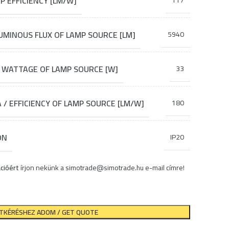
 EFFICIENCY [LM/W]
117
MINOUS FLUX OF LAMP SOURCE [LM]
5940
 WATTAGE OF LAMP SOURCE [W]
33
 EFFICIENCY OF LAMP SOURCE [LM/W]
180
ON
IP20
cióért
írjon nekünk a
simotrade@simotrade.hu
e-mail címre!
ATKÉRÉSHEZ ADOM / GET QUOTE