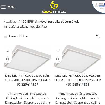
MENU
Kezdőlap
“60 858” címkével rendelkező termékek
Mind a(z) 2 találat megjelenítve
Show sidebar
MED LED-414 CDC 60W 6280lm
MED LED-414 CDC 62W 6280lm
CCT 2700K-6500K IP65 SLAVE /
CCT 2700K-6500K IP65 MASTER
60 225414857
/ 60 225414858
Álmennyezeti lámpatestek
,
Álmennyezeti lámpatestek
,
Ceiling luminaires
,
Mennyezeti
Ceiling luminaires
,
Mennyezeti
lámpatestek
,
Suspended ceiling
lámpatestek
,
Suspended ceiling