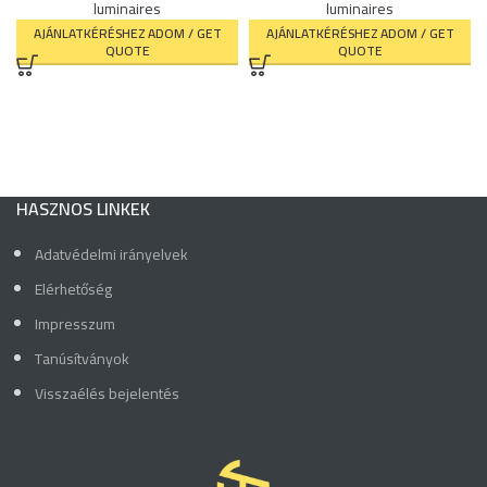
luminaires
luminaires
AJÁNLATKÉRÉSHEZ ADOM / GET
AJÁNLATKÉRÉSHEZ ADOM / GET
QUOTE
QUOTE
HASZNOS LINKEK
Adatvédelmi irányelvek
Elérhetőség
Impresszum
Tanúsítványok
Visszaélés bejelentés