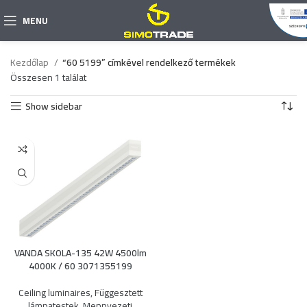
MENU
Kezdőlap
“60 5199” címkével rendelkező termékek
Összesen 1 találat
Show sidebar
VANDA SKOLA-135 42W 4500lm
4000K / 60 3071355199
Ceiling luminaires
,
Függesztett
lámpatestek
,
Mennyezeti