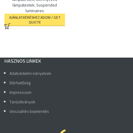
lámpatestek
,
Suspended
luminaires
AJÁNLATKÉRÉSHEZ ADOM / GET
QUOTE
HASZNOS LINKEK
Adatvédelmi irányelvek
Elérhetőség
Impresszum
Tanúsítványok
Visszaélés bejelentés