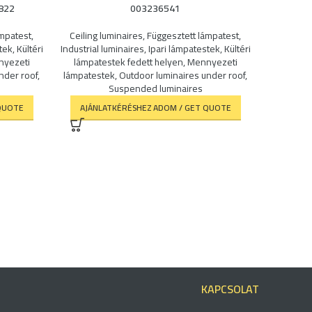
8822
003236541
ámpatest
,
Ceiling luminaires
,
Függesztett lámpatest
,
tek
,
Kültéri
Industrial luminaires
,
Ipari lámpatestek
,
Kültéri
yezeti
lámpatestek fedett helyen
,
Mennyezeti
nder roof
,
lámpatestek
,
Outdoor luminaires under roof
,
Suspended luminaires
STSMK
QUOTE
AJÁNLATKÉRÉSHEZ ADOM / GET QUOTE
Can be
luminaires
lámpates
line
,
Me
lámpa
AJÁNL
KAPCSOLAT