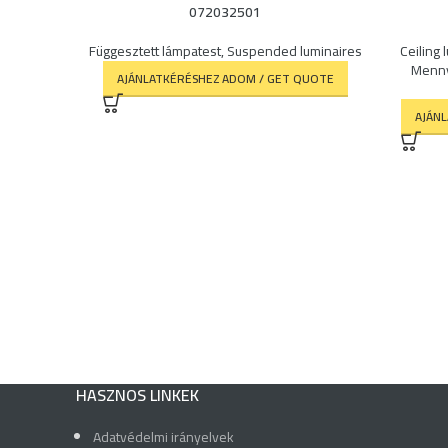
072032501
Függesztett lámpatest
,
Suspended luminaires
Ceiling 
Menny
AJÁNLATKÉRÉSHEZ ADOM / GET QUOTE
AJÁN
HASZNOS LINKEK
Adatvédelmi irányelvek