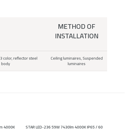
METHOD OF
INSTALLATION
color, reflector steel
Ceiling luminaires, Suspended
e body
luminaires
lm 4000K
STAR LED-236 59W 7430lm 4000K IP65 / 60