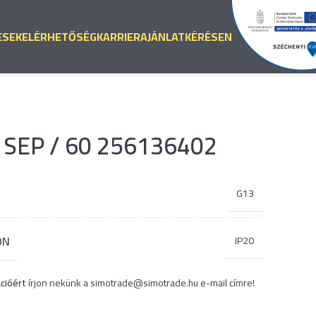
ÉSEK
ELÉRHETŐSÉG
KARRIER
AJÁNLATKÉRÉS
EN
SEP / 60 256136402
G13
ON
IP20
cióért
írjon nekünk a
simotrade@simotrade.hu
e-mail címre!