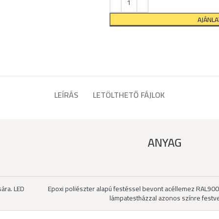
AJÁNL
LEÍRÁS
LETÖLTHETŐ FÁJLOK
ANYAG
sára. LED
Epoxi poliészter alapú festéssel bevont acéllemez RAL900
lámpatestházzal azonos színre festv