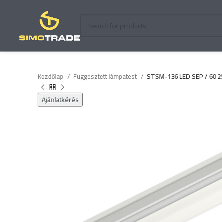
Kezdőlap
Függesztett lámpatest
STSM-136 LED SEP / 60 
Ajánlatkérés