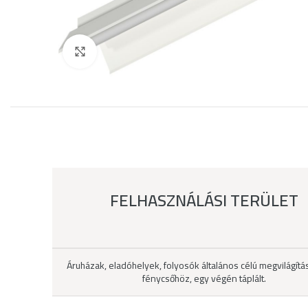
Click to enlarge
FELHASZNÁLÁSI TERÜLET
Áruházak, eladóhelyek, folyosók általános célú megvilágítá
fénycsőhöz, egy végén táplált.