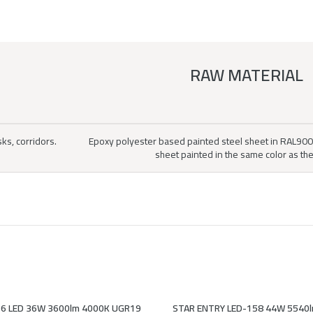
RAW MATERIAL
ks, corridors.
Epoxy polyester based painted steel sheet in RAL9003 
sheet painted in the same color as th
6 LED 36W 3600lm 4000K UGR19
STAR ENTRY LED-158 44W 5540