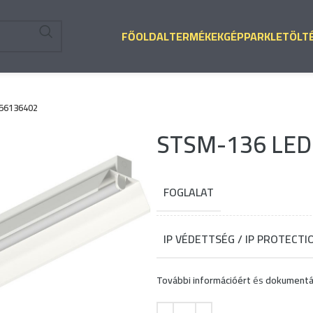
FŐOLDAL
TERMÉKEK
GÉPPARK
LETÖLT
256136402
STSM-136 LED 
FOGLALAT
IP VÉDETTSÉG / IP PROTECTI
További információért
és
dokumentá