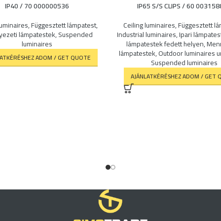
IP40 / 70 000000536
IP65 S/S CLIPS / 60 00315
luminaires
,
Függesztett lámpatest
,
Ceiling luminaires
,
Függesztett l
ezeti lámpatestek
,
Suspended
Industrial luminaires
,
Ipari lámpates
luminaires
lámpatestek fedett helyen
,
Menn
lámpatestek
,
Outdoor luminaires u
LATKÉRÉSHEZ ADOM / GET QUOTE
Suspended luminaires
AJÁNLATKÉRÉSHEZ ADOM / GET 