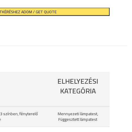
ATKÉRÉSHEZ ADOM / GET QUOTE
ELHELYEZÉSI
KATEGÓRIA
3 színben, fényterelő
Mennyezeti lámpatest,
e
Függesztett lámpatest