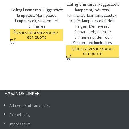
Ceiling luminaires
,
Függesztett
Ceiling luminaires
,
Függesztett
lámpatest
,
Industrial
ST
lámpatest
,
Mennyezeti
luminaires
,
Ipari lámpatestek
,
lámpatestek
,
Suspended
Kültéri lámpatestek fedett
luminaires
helyen
,
Mennyezeti
Ceil
lámpatestek
,
Outdoor
AJÁNLATKÉRÉSHEZ ADOM /
luminaires under roof
,
GET QUOTE
lum
Suspended luminaires
K
AJÁNLATKÉRÉSHEZ ADOM /
GET QUOTE
HASZNOS LINKEK
Adatvédelmi irányelvek
Elérhetőség
Impresszum