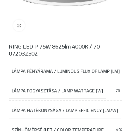
Click to enlarge
RING LED P 75W 8625lm 4000K / 70
072032502
LÁMPA FÉNYÁRAMA / LUMINOUS FLUX OF LAMP [LM]
LÁMPA FOGYASZTÁSA / LAMP WATTAGE [W]
75
LÁMPA HATÉKONYSÁGA / LAMP EFFICIENCY [LM/W]
SZÍNHŐMÉRSÉKLET / COLOR TEMPERATURE
4000K