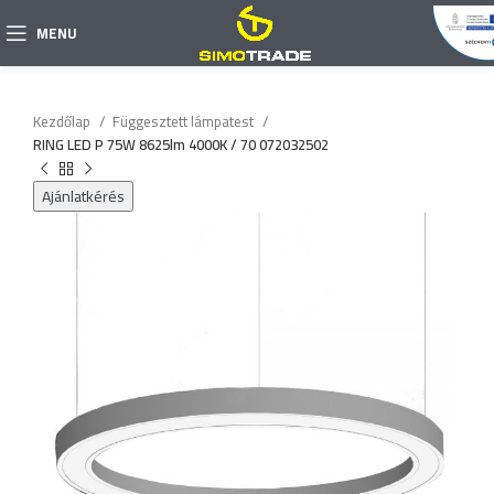
MENU
Kezdőlap
Függesztett lámpatest
RING LED P 75W 8625lm 4000K / 70 072032502
Ajánlatkérés