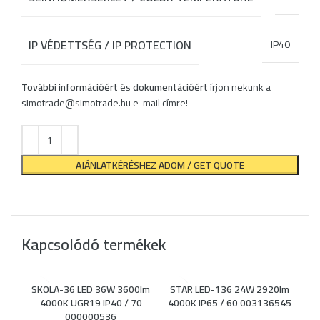
IP VÉDETTSÉG / IP PROTECTION
IP40
További információért
és
dokumentációért
írjon nekünk a
simotrade@simotrade.hu
e-mail címre!
AJÁNLATKÉRÉSHEZ ADOM / GET QUOTE
Kapcsolódó termékek
SKOLA-36 LED 36W 3600lm
STAR LED-136 24W 2920lm
4000K UGR19 IP40 / 70
4000K IP65 / 60 003136545
000000536