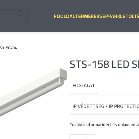
FŐOLDAL
TERMÉKEK
GÉPPARK
LETÖLT
250158404
STS-158 LED S
FOGLALAT
IP VÉDETTSÉG / IP PROTECTI
További információért
és
dokumentá