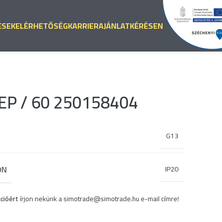
ÉSEK
ELÉRHETŐSÉG
KARRIER
AJÁNLATKÉRÉS
EN
EP / 60 250158404
G13
ON
IP20
cióért
írjon nekünk a
simotrade@simotrade.hu
e-mail címre!