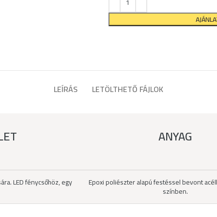
AJÁNL
LEÍRÁS
LETÖLTHETŐ FÁJLOK
LET
ANYAG
sára. LED fénycsőhöz, egy
Epoxi poliészter alapú festéssel bevont ac
színben.