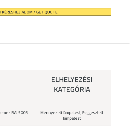
ATKÉRÉSHEZ ADOM / GET QUOTE
ELHELYEZÉSI
KATEGÓRIA
éllemez RAL9003
Mennyezeti lámpatest, Függesztett
lámpatest