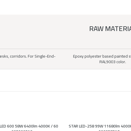
RAW MATERI
esks, corridors. For Single-End-
Epoxy polyester based painted st
RAL9003 color.
LED 600 58W 6400lm 4000K / 60
STAR LED-258 99W 11680lm 4000K