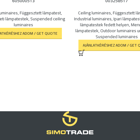
605000513
003258517
luminaires
,
Függesztett lámpatest
,
Ceiling luminaires
,
Függesztett l
ti lámpatestek
,
Suspended ceiling
Industrial luminaires
,
Ipari lámpates
luminaires
lámpatestek fedett helyen
,
Menn
lámpatestek
,
Outdoor luminaires u
LATKÉRÉSHEZ ADOM / GET QUOTE
Suspended luminaires
AJÁNLATKÉRÉSHEZ ADOM / GET 