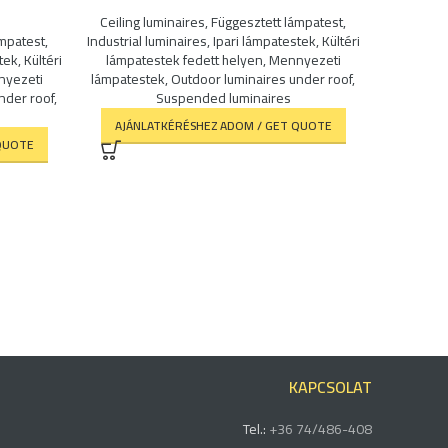
Ceiling luminaires
,
Függesztett lámpatest
,
Ceiling 
ámpatest
,
Industrial luminaires
,
Ipari lámpatestek
,
Kültéri
Industrial 
tek
,
Kültéri
lámpatestek fedett helyen
,
Mennyezeti
lámpate
yezeti
lámpatestek
,
Outdoor luminaires under roof
,
lámpates
nder roof
,
Suspended luminaires
AJÁNLATKÉRÉSHEZ ADOM / GET QUOTE
AJÁNL
QUOTE
KAPCSOLAT
Tel.:
+36 74/486-408