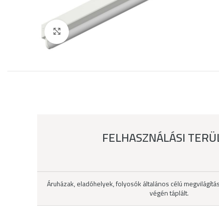
Click to enlarge
FELHASZNÁLÁSI TERÜ
Áruházak, eladóhelyek, folyosók általános célú megvilágítá
végén táplált.