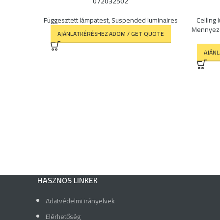
072032502
Függesztett lámpatest
,
Suspended luminaires
Ceiling 
Mennyeze
AJÁNLATKÉRÉSHEZ ADOM / GET QUOTE
AJÁN
HASZNOS LINKEK
Adatvédelmi irányelvek
Elérhetőség