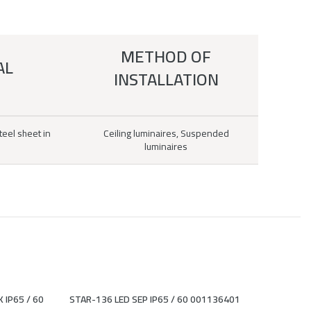
METHOD OF
AL
INSTALLATION
eel sheet in
Ceiling luminaires, Suspended
luminaires
 IP65 / 60
STAR-136 LED SEP IP65 / 60 001136401
STAR-25