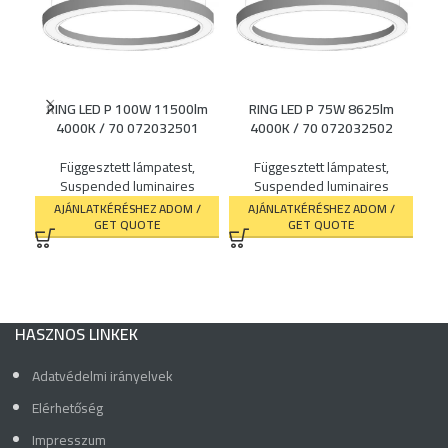
SK
Ceil
RING LED P 100W 11500lm
RING LED P 75W 8625lm
4000K / 70 072032501
4000K / 70 072032502
l
Függesztett lámpatest
,
Függesztett lámpatest
,
Suspended luminaires
Suspended luminaires
AJÁNLATKÉRÉSHEZ ADOM /
AJÁNLATKÉRÉSHEZ ADOM /
GET QUOTE
GET QUOTE
HASZNOS LINKEK
Adatvédelmi irányelvek
Elérhetőség
Impresszum