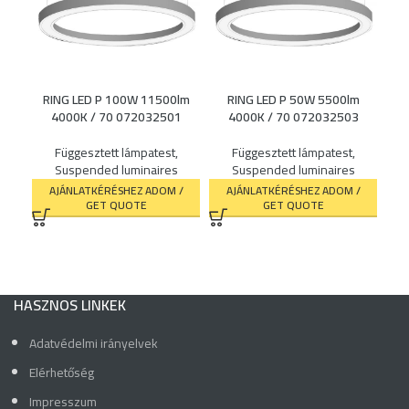
S
554
RING LED P 100W 11500lm
RING LED P 50W 5500lm
Ceil
4000K / 70 072032501
4000K / 70 072032503
lum
Függesztett lámpatest
,
Függesztett lámpatest
,
K
Suspended luminaires
Suspended luminaires
AJÁNLATKÉRÉSHEZ ADOM /
AJÁNLATKÉRÉSHEZ ADOM /
GET QUOTE
GET QUOTE
HASZNOS LINKEK
Adatvédelmi irányelvek
Elérhetőség
Impresszum