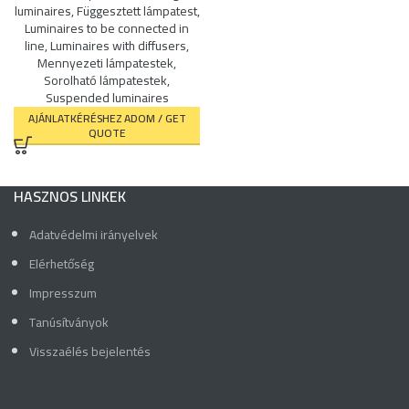
luminaires
,
Függesztett lámpatest
,
Luminaires to be connected in
line
,
Luminaires with diffusers
,
Mennyezeti lámpatestek
,
Sorolható lámpatestek
,
Suspended luminaires
AJÁNLATKÉRÉSHEZ ADOM / GET
QUOTE
HASZNOS LINKEK
Adatvédelmi irányelvek
Elérhetőség
Impresszum
Tanúsítványok
Visszaélés bejelentés