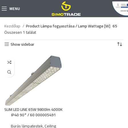
MENU
Kezdőlap
Product Lámpa fogyasztása / Lamp Wattage [W]
65
Összesen 1 találat
Show sidebar
SLIM LED LINE 65W 9800lm 4000K
IP40 90° / 60 000005491
Burás lámpatestek
,
Ceiling