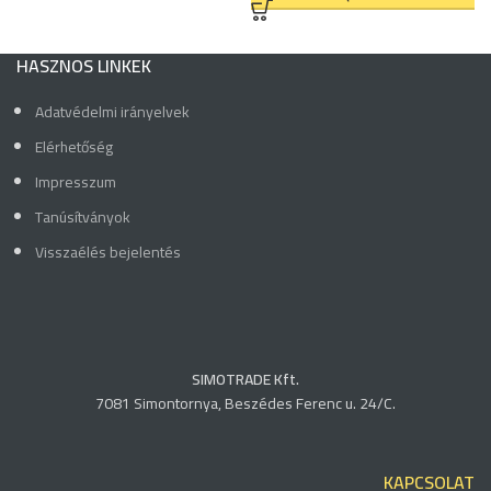
HASZNOS LINKEK
Adatvédelmi irányelvek
Elérhetőség
Impresszum
Tanúsítványok
Visszaélés bejelentés
SIMOTRADE Kft.
7081 Simontornya, Beszédes Ferenc u. 24/C.
KAPCSOLAT