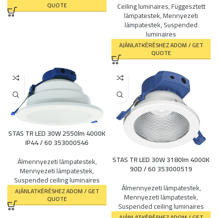
QUOTE
Ceiling luminaires
,
Függesztett
lámpatestek
,
Mennyezeti
lámpatestek
,
Suspended
luminaires
AJÁNLATKÉRÉSHEZ ADOM / GET
QUOTE
STAS TR LED 30W 2550lm 4000K
IP44 / 60 353000546
STAS TR LED 30W 3180lm 4000K
Álmennyezeti lámpatestek
,
90D / 60 353000519
Mennyezeti lámpatestek
,
Suspended ceiling luminaires
Álmennyezeti lámpatestek
,
AJÁNLATKÉRÉSHEZ ADOM / GET
Mennyezeti lámpatestek
,
QUOTE
Suspended ceiling luminaires
AJÁNLATKÉRÉSHEZ ADOM / GET