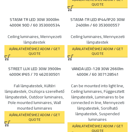
QUOTE
STASM TR LED 30W 3000lm
STASM-TR LED IP44/IP20 30W
4000K 90D / 60 353000534
2400lm / 60 353000557
Ceiling luminaires
,
Mennyezeti
Ceiling luminaires
,
Mennyezeti
lámpatestek
lámpatestek
AJÁNLATKÉRÉSHEZ ADOM / GET
AJÁNLATKÉRÉSHEZ ADOM / GET
QUOTE
QUOTE
STREET LUX LED 30W 3900lm
VANDA LED-128 30W 2660lm
4000K IP65 / 70 462030501
4000K / 60 307128541
Fali lámpatestek
,
Kültéri
Can be mounted into light line
,
lámpatestek
,
Oszlopra szerelhető
Ceiling luminaires
,
Függesztett
lámpatestek
,
Outdoor luminaires
,
lámpatestek
,
Luminaires to be
Pole mounted luminaires
,
Wall
connected in line
,
Mennyezeti
mounted luminaires
lámpatestek
,
Sorolható
lámpatestek
,
Suspended
AJÁNLATKÉRÉSHEZ ADOM / GET
luminaires
QUOTE
AJÁNLATKÉRÉSHEZ ADOM / GET
QUOTE