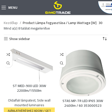
MENU
Kezdőlap
Product Lámpa fogyasztása / Lamp Wattage [W]
30
Mind a(z) 8 találat megjelenítve
Show sidebar
ST MED-900 LED 30W
2200lm/1550lm
Oldalfali lámpatest
,
Side wall
STAS MP-TR LED IP65 30W
mounted luminaires
2400lm / 60 353000523
AJÁNLATKÉRÉSHEZ ADOM / GET