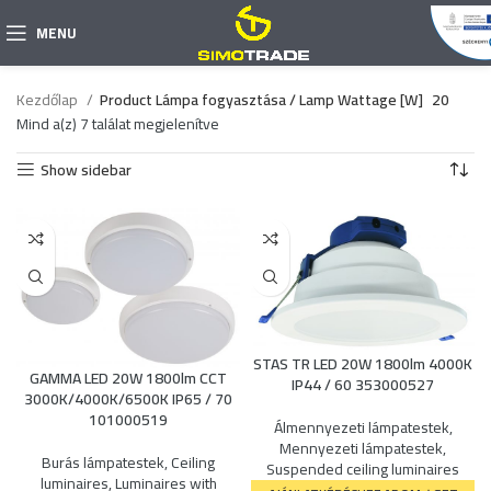
MENU
Kezdőlap
Product Lámpa fogyasztása / Lamp Wattage [W]
20
Mind a(z) 7 találat megjelenítve
Show sidebar
STAS TR LED 20W 1800lm 4000K
GAMMA LED 20W 1800lm CCT
IP44 / 60 353000527
3000K/4000K/6500K IP65 / 70
101000519
Álmennyezeti lámpatestek
,
Mennyezeti lámpatestek
,
Burás lámpatestek
,
Ceiling
Suspended ceiling luminaires
luminaires
,
Luminaires with