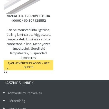
VANDA LED-128 20W 1850lm
4000K / 60 307128552
Can be mounted into light line
,
Ceiling luminaires
,
Függesztett
lámpatestek
,
Luminaires to be
connected in line
,
Mennyezeti
lámpatestek
,
Sorolható
lámpatestek
,
Suspended
luminaires
AJÁNLATKÉRÉSHEZ ADOM / GET
QUOTE
HASZNOS LINKEK
Adatvédelmi irányelvek
Elérhetőség
Impresszum