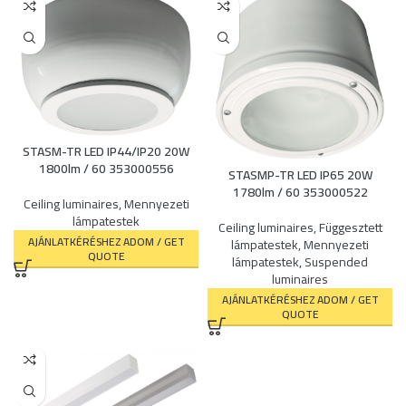
STASM-TR LED IP44/IP20 20W
1800lm / 60 353000556
STASMP-TR LED IP65 20W
1780lm / 60 353000522
Ceiling luminaires
,
Mennyezeti
lámpatestek
Ceiling luminaires
,
Függesztett
AJÁNLATKÉRÉSHEZ ADOM / GET
lámpatestek
,
Mennyezeti
QUOTE
lámpatestek
,
Suspended
luminaires
AJÁNLATKÉRÉSHEZ ADOM / GET
QUOTE