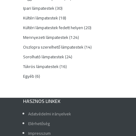
termék
30
Ipari lámpatestek
30
termék
18
Kültéri lámpatestek
18
termék
20
Kültéri lámpatestek fedett helyen
20
termék
124
Mennyezeti lámpatestek
124
termék
14
Oszlopra szerelhető lámpatestek
14
termék
24
Sorolható lámpatestek
24
termék
16
Tükrös lámpatestek
16
termék
6
Egyéb
6
termék
HASZNOS LINKEK
Adatvédelmi irányelvek
Elérhetőség
Impresszum