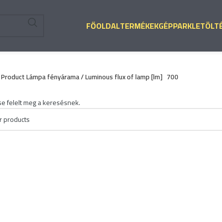
FŐOLDAL
TERMÉKEK
GÉPPARK
LETÖLT
Product Lámpa fényárama / Luminous flux of lamp [lm]
700
se felelt meg a keresésnek.