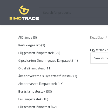
3
Állólámpa
3
Kezdőlap
termék
3
Kerti kiegészítő
3
Egy termék 
termék
29
Függesztett lámpatestek
29
termék
11
Gipszkarton álmennyezeti lámpatest
11
termék
11
Oldalfali lámpatest
11
termék
7
Álmennyezetbe süllyeszthető l.testek
7
termék
35
Álmennyezeti lámpatestek
35
termék
30
Burás lámpatestek
30
termék
18
Fali lámpatestek
18
termék
62
Függesztett lámpatest
62