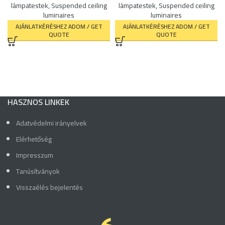
lámpatestek
,
Suspended ceiling
lámpatestek
,
Suspended ceiling
luminaires
luminaires
AJÁNLATKÉRÉSHEZ ADOM / GET
AJÁNLATKÉRÉSHEZ ADOM / GET
QUOTE
QUOTE
HASZNOS LINKEK
Adatvédelmi irányelvek
Elérhetőség
Impresszum
Tanúsítványok
Visszaélés bejelentés