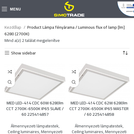
MENU
Kezdőlap
Product Lámpa fényárama / Luminous flux of lamp [lm]
6280 (2700K)
Mind a(z) 2 találat megjelenítve
Show sidebar
MED LED-414 CDC 60W 6280lm
MED LED-414 CDC 62W 6280lm
CCT 2700K-6500K IP65 SLAVE /
CCT 2700K-6500K IP65 MASTER
60 225414857
/ 60 225414858
Álmennyezeti lámpatestek
,
Álmennyezeti lámpatestek
,
Ceiling luminaires
,
Mennyezeti
Ceiling luminaires
,
Mennyezeti