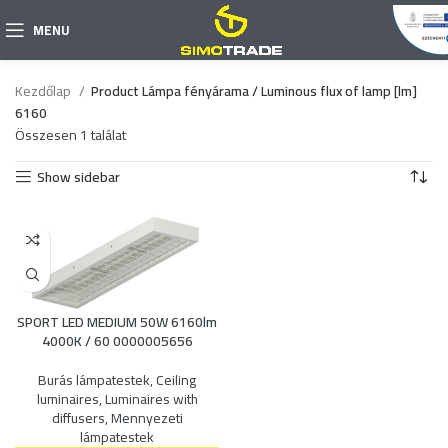
MENU
Kezdőlap
Product Lámpa fényárama / Luminous flux of lamp [lm]
6160
Összesen 1 találat
Show sidebar
SPORT LED MEDIUM 50W 6160lm
4000K / 60 0000005656
Burás lámpatestek
,
Ceiling
luminaires
,
Luminaires with
diffusers
,
Mennyezeti
lámpatestek