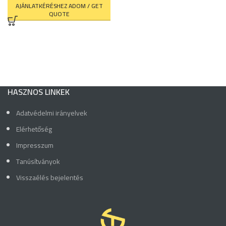
AJÁNLATKÉRÉSHEZ ADOM / GET
QUOTE
HASZNOS LINKEK
Adatvédelmi irányelvek
Elérhetőség
Impresszum
Tanúsítványok
Visszaélés bejelentés