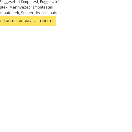
Függesztett lámpatest
,
Függesztett
stek
,
Mennyezeti lámpatestek
,
lámpatestek
,
Suspended luminaires
ATKÉRÉSHEZ ADOM / GET QUOTE