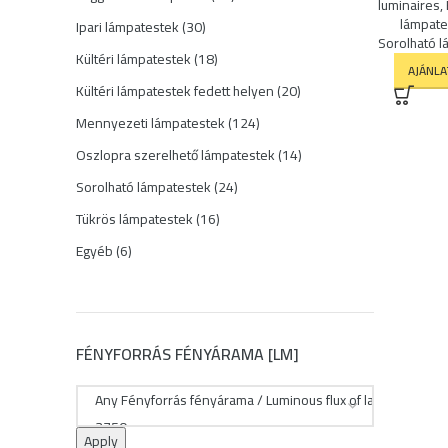
luminaires
,
termék
lámpate
30
Ipari lámpatestek
30
Sorolható 
termék
18
Kültéri lámpatestek
18
AJÁNL
termék
20
Kültéri lámpatestek fedett helyen
20
termék
124
Mennyezeti lámpatestek
124
termék
14
Oszlopra szerelhető lámpatestek
14
termék
24
Sorolható lámpatestek
24
termék
16
Tükrös lámpatestek
16
termék
6
Egyéb
6
termék
FÉNYFORRÁS FÉNYÁRAMA [LM]
Apply