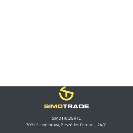
SIMOTRADE Kft.
7081 Simontornya, Beszédes Ferenc u. 24/C.