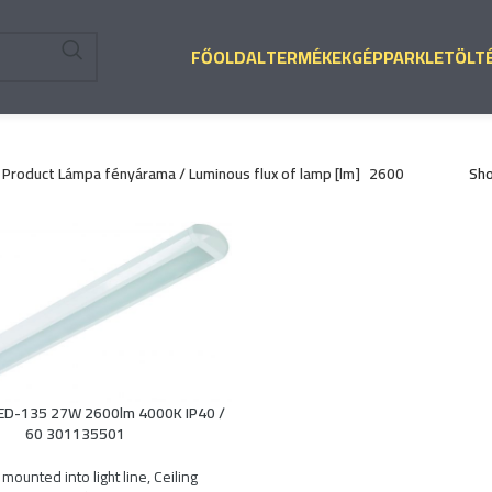
FŐOLDAL
TERMÉKEK
GÉPPARK
LETÖLT
Product Lámpa fényárama / Luminous flux of lamp [lm]
2600
Sh
ED-135 27W 2600lm 4000K IP40 /
60 301135501
mounted into light line
,
Ceiling