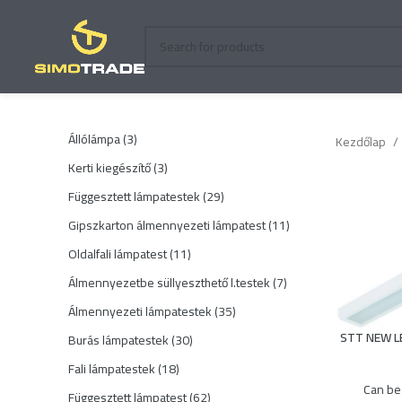
3
Állólámpa
3
Kezdőlap
termék
3
Kerti kiegészítő
3
termék
29
Függesztett lámpatestek
29
termék
11
Gipszkarton álmennyezeti lámpatest
11
termék
11
Oldalfali lámpatest
11
termék
7
Álmennyezetbe süllyeszthető l.testek
7
termék
35
Álmennyezeti lámpatestek
35
termék
STT NEW L
30
Burás lámpatestek
30
termék
18
Fali lámpatestek
18
termék
Can be 
62
Függesztett lámpatest
62