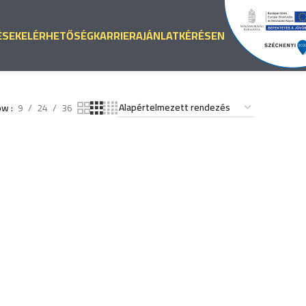
ÉSEK
ELÉRHETŐSÉG
KARRIER
AJÁNLATKÉRÉS
EN
ow
9
24
36