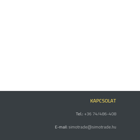
KAPCSOLAT
Tel.:
+36 74/486-408
E-mail:
simotrade@simotrade.hu