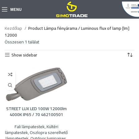
MENU
Kezdőlap
Product Lámpa fényárama / Luminous flux of lamp [lm]
12000
Összesen 1 találat
Show sidebar
STREET LUX LED 100W 12000lm
4000K IP65 / 70 462100501
Fali lámpatestek
,
Kültéri
lámpatestek
,
Oszlopra szerelhető
lámpatestek
,
Outdoor luminaires
,