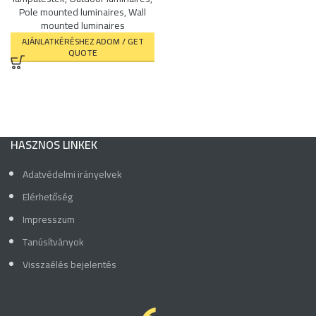
Pole mounted luminaires
,
Wall
mounted luminaires
AJÁNLATKÉRÉSHEZ ADOM / GET
QUOTE
HASZNOS LINKEK
Adatvédelmi irányelvek
Elérhetőség
Impresszum
Tanúsítványok
Visszaélés bejelentés