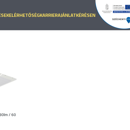
ÉSEK
ELÉRHETŐSÉG
KARRIER
AJÁNLATKÉRÉS
EN
5
30lm / 60