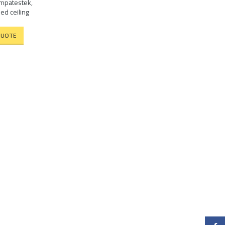
ámpatestek
,
d ceiling
QUOTE