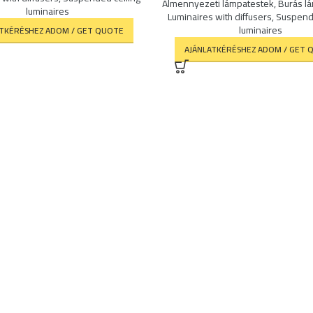
Álmennyezeti lámpatestek
,
Burás l
luminaires
Luminaires with diffusers
,
Suspende
luminaires
ATKÉRÉSHEZ ADOM / GET QUOTE
AJÁNLATKÉRÉSHEZ ADOM / GET 