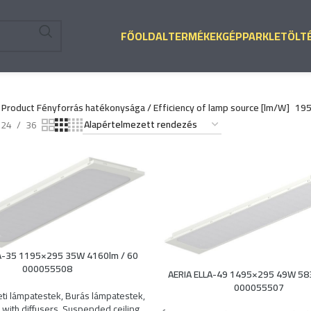
FŐOLDAL
TERMÉKEK
GÉPPARK
LETÖLT
Product Fényforrás hatékonysága / Efficiency of lamp source [lm/W]
19
24
36
A-35 1195×295 35W 4160lm / 60
000055508
AERIA ELLA-49 1495×295 49W 58
000055507
ti lámpatestek
,
Burás lámpatestek
,
 with diffusers
,
Suspended ceiling