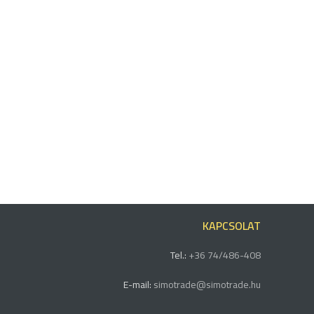
KAPCSOLAT
Tel.:
+36 74/486-408
E-mail:
simotrade@simotrade.hu