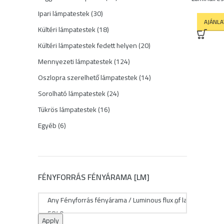
termék
30
Ipari lámpatestek
30
AJÁNL
termék
18
Kültéri lámpatestek
18
termék
20
Kültéri lámpatestek fedett helyen
20
termék
124
Mennyezeti lámpatestek
124
termék
14
Oszlopra szerelhető lámpatestek
14
termék
24
Sorolható lámpatestek
24
termék
16
Tükrös lámpatestek
16
termék
6
Egyéb
6
termék
FÉNYFORRÁS FÉNYÁRAMA [LM]
Apply