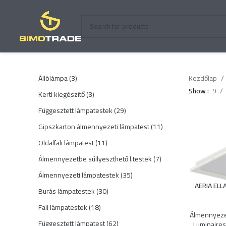
3
Állólámpa
3
Kezdőlap
termék
Show
9
3
Kerti kiegészítő
3
termék
29
Függesztett lámpatestek
29
termék
11
Gipszkarton álmennyezeti lámpatest
11
termék
11
Oldalfali lámpatest
11
termék
7
Álmennyezetbe süllyeszthető l.testek
7
termék
35
Álmennyezeti lámpatestek
35
AERIA ELL
termék
30
Burás lámpatestek
30
termék
18
Fali lámpatestek
18
Álmennyeze
termék
62
Függesztett lámpatest
62
Luminaires