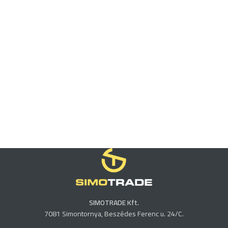
SIMOTRADE Kft.
7081 Simontornya, Beszédes Ferenc u. 24/C.