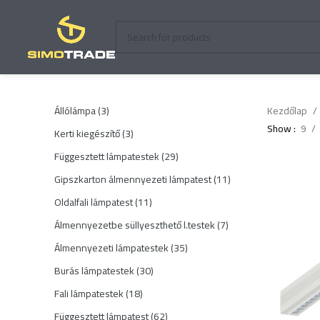
3
Állólámpa
3
Kezdőlap
termék
Show
9
3
Kerti kiegészítő
3
termék
29
Függesztett lámpatestek
29
termék
11
Gipszkarton álmennyezeti lámpatest
11
termék
11
Oldalfali lámpatest
11
termék
7
Álmennyezetbe süllyeszthető l.testek
7
termék
35
Álmennyezeti lámpatestek
35
termék
30
Burás lámpatestek
30
termék
18
Fali lámpatestek
18
termék
62
Függesztett lámpatest
62