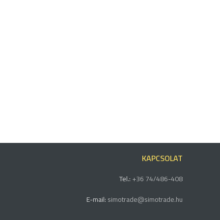
KAPCSOLAT
Tel.:
+36 74/486-408
E-mail:
simotrade@simotrade.hu