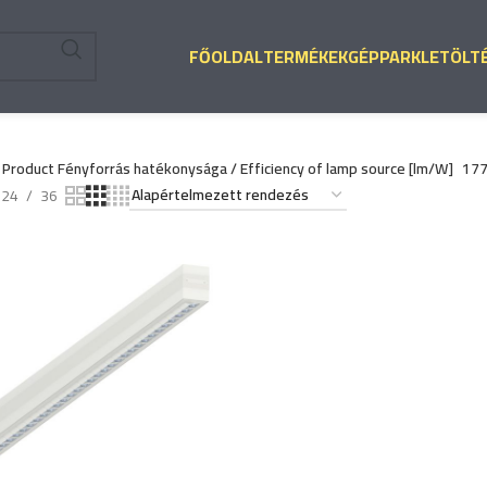
FŐOLDAL
TERMÉKEK
GÉPPARK
LETÖLT
Product Fényforrás hatékonysága / Efficiency of lamp source [lm/W]
17
24
36