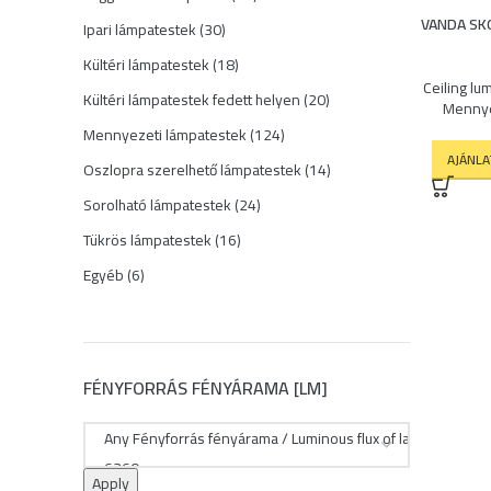
termék
VANDA SK
30
Ipari lámpatestek
30
termék
18
Kültéri lámpatestek
18
termék
Ceiling lu
20
Kültéri lámpatestek fedett helyen
20
Mennye
termék
124
Mennyezeti lámpatestek
124
termék
AJÁNL
14
Oszlopra szerelhető lámpatestek
14
termék
24
Sorolható lámpatestek
24
termék
16
Tükrös lámpatestek
16
termék
6
Egyéb
6
termék
FÉNYFORRÁS FÉNYÁRAMA [LM]
Apply