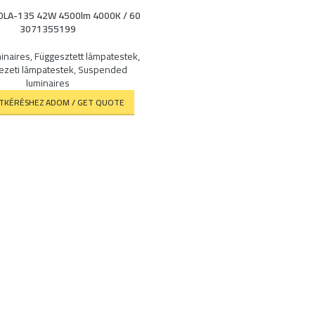
OLA-135 42W 4500lm 4000K / 60
3071355199
minaires
,
Függesztett lámpatestek
,
zeti lámpatestek
,
Suspended
luminaires
ATKÉRÉSHEZ ADOM / GET QUOTE