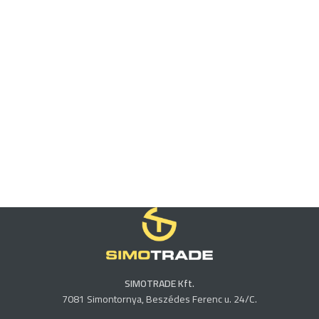
SIMOTRADE Kft.
7081 Simontornya, Beszédes Ferenc u. 24/C.