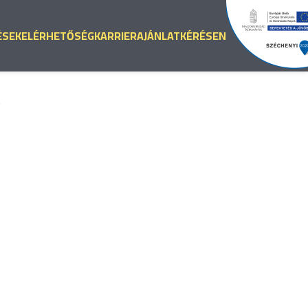
ÉSEK
ELÉRHETŐSÉG
KARRIER
AJÁNLATKÉRÉS
EN
7