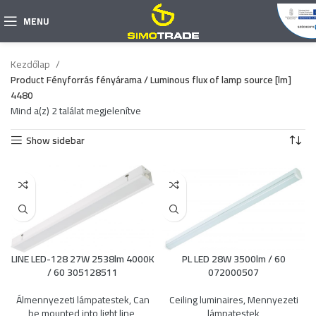
MENU
Kezdőlap
Product Fényforrás fényárama / Luminous flux of lamp source [lm]
4480
Mind a(z) 2 találat megjelenítve
Show sidebar
LINE LED-128 27W 2538lm 4000K
PL LED 28W 3500lm / 60
/ 60 305128511
072000507
Álmennyezeti lámpatestek
,
Can
Ceiling luminaires
,
Mennyezeti
be mounted into light line
,
lámpatestek