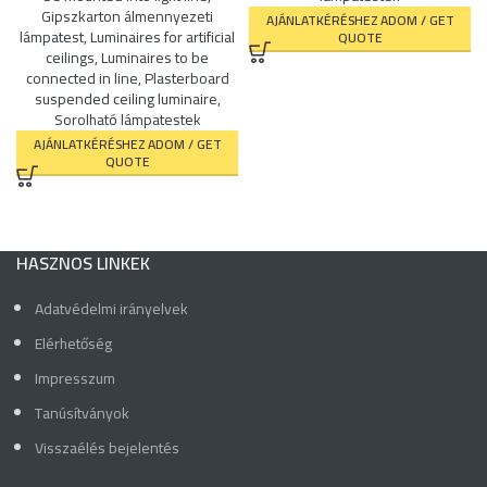
Gipszkarton álmennyezeti
AJÁNLATKÉRÉSHEZ ADOM / GET
lámpatest
,
Luminaires for artificial
QUOTE
ceilings
,
Luminaires to be
connected in line
,
Plasterboard
suspended ceiling luminaire
,
Sorolható lámpatestek
AJÁNLATKÉRÉSHEZ ADOM / GET
QUOTE
HASZNOS LINKEK
Adatvédelmi irányelvek
Elérhetőség
Impresszum
Tanúsítványok
Visszaélés bejelentés