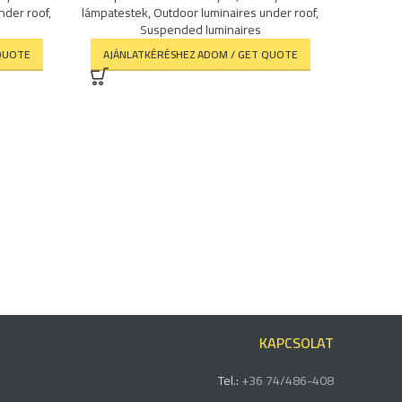
nder roof
,
lámpatestek
,
Outdoor luminaires under roof
,
lámpates
Suspended luminaires
QUOTE
AJÁNLATKÉRÉSHEZ ADOM / GET QUOTE
AJÁNL
KAPCSOLAT
Tel.:
+36 74/486-408