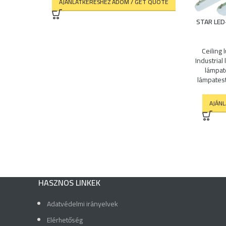
AJÁNLATKÉRÉSHEZ ADOM / GET QUOTE
STAR LED
Ceiling 
Industrial
lámpat
lámpates
AJÁN
HASZNOS LINKEK
Adatvédelmi irányelvek
Elérhetőség