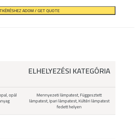
ATKÉRÉSHEZ ADOM / GET QUOTE
ELHELYEZÉSI KATEGÓRIA
ppal, opál
Mennyezeti lámpatest, Függesztett
űanyag
lámpatest, Ipari lámpatest, Kültéri lámpatest
fedett helyen