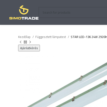
Kezdőlap
Függesztett lámpatest
STAR LED-136 24W 2920lm
Ajánlatkérés