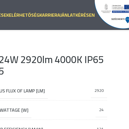
ÉSEK
ELÉRHETŐSÉG
KARRIER
AJÁNLATKÉRÉS
EN
24W 2920lm 4000K IP65
5
S FLUX OF LAMP [LM]
2920
 WATTAGE [W]
24