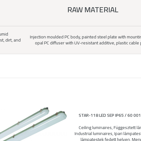
RAW MATERIAL
humid
Injection moulded PC body, painted steel plate with mountin
, dirt, and
opal PC diffuser with UV-resistant additive, plastic cable
STAR-118 LED SEP IP65 / 60 0
Ceiling luminaires
,
Függesztett l
Industrial luminaires
,
Ipari lámpates
lámpatestek fedett helyen
,
Menn