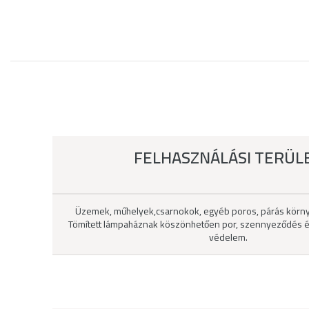
FELHASZNÁLÁSI TERÜL
Üzemek, műhelyek,csarnokok, egyéb poros, párás körny
Tömített lámpaháznak köszönhetően por, szennyeződés é
védelem.