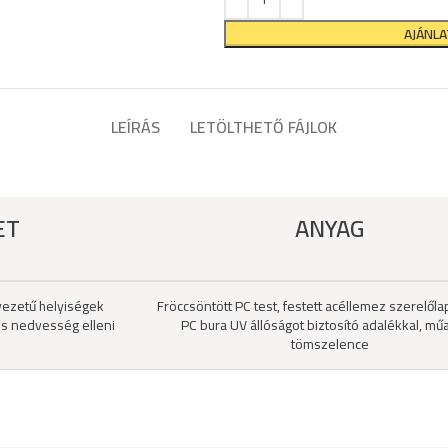
AJÁNL
LEÍRÁS
LETÖLTHETŐ FÁJLOK
ET
ANYAG
ezetű helyiségek
Fröccsöntött PC test, festett acéllemez szerelőla
s nedvesség elleni
PC bura UV állóságot biztosító adalékkal, m
tömszelence