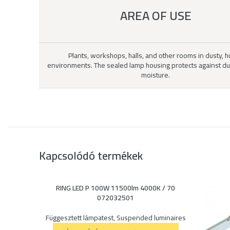
AREA OF USE
Plants, workshops, halls, and other rooms in dusty, 
environments. The sealed lamp housing protects against dust
moisture.
Kapcsolódó termékek
RING LED P 100W 11500lm 4000K / 70
072032501
Függesztett lámpatest
,
Suspended luminaires