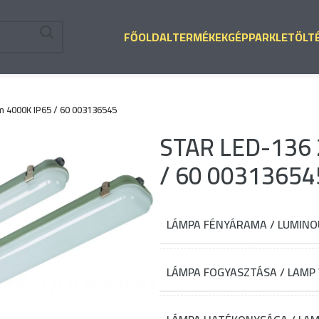
FŐOLDAL
TERMÉKEK
GÉPPARK
LETÖLT
 4000K IP65 / 60 003136545
STAR LED-136 
/ 60 00313654
LÁMPA FÉNYÁRAMA / LUMINOU
LÁMPA FOGYASZTÁSA / LAMP