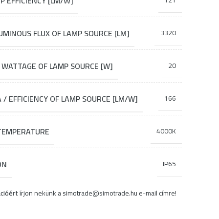
 EFFICIENCY [LM/W]
121
MINOUS FLUX OF LAMP SOURCE [LM]
3320
 WATTAGE OF LAMP SOURCE [W]
20
 EFFICIENCY OF LAMP SOURCE [LM/W]
166
 TEMPERATURE
4000K
ON
IP65
cióért
írjon nekünk a
simotrade@simotrade.hu
e-mail címre!