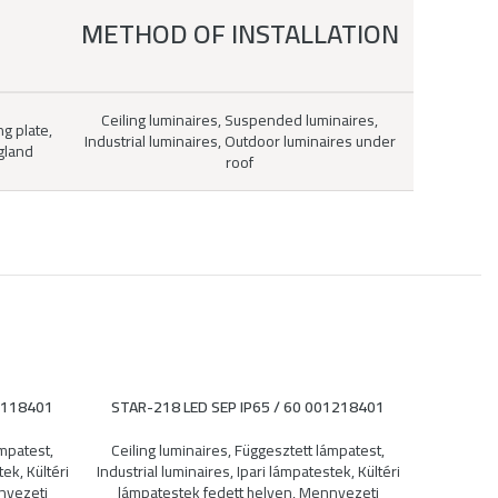
METHOD OF INSTALLATION
Ceiling luminaires, Suspended luminaires,
g plate,
Industrial luminaires, Outdoor luminaires under
 gland
roof
01118401
STAR-218 LED SEP IP65 / 60 001218401
STAR-25
ámpatest
,
Ceiling luminaires
,
Függesztett lámpatest
,
Ceiling 
tek
,
Kültéri
Industrial luminaires
,
Ipari lámpatestek
,
Kültéri
Industrial 
yezeti
lámpatestek fedett helyen
,
Mennyezeti
lámpate