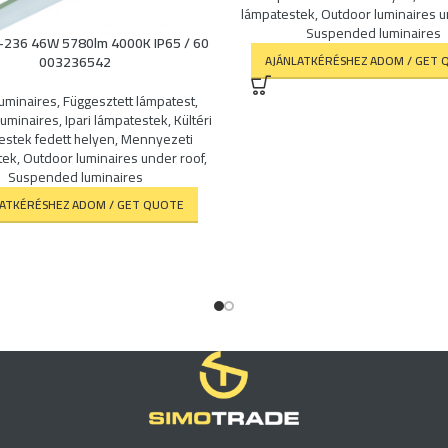
lámpatestek
,
Outdoor luminaires u
Suspended luminaires
-236 46W 5780lm 4000K IP65 / 60
003236542
AJÁNLATKÉRÉSHEZ ADOM / GET 
luminaires
,
Függesztett lámpatest
,
 luminaires
,
Ipari lámpatestek
,
Kültéri
estek fedett helyen
,
Mennyezeti
tek
,
Outdoor luminaires under roof
,
Suspended luminaires
LATKÉRÉSHEZ ADOM / GET QUOTE