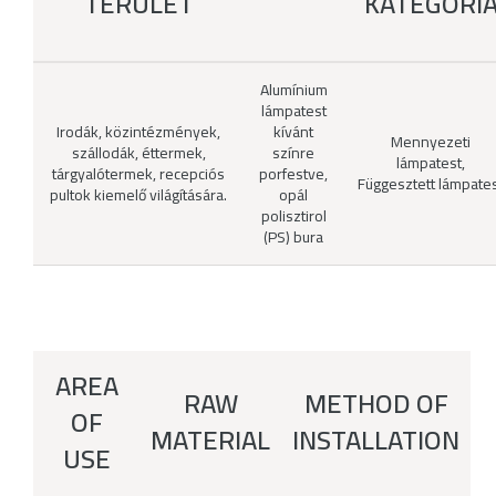
TERÜLET
KATEGÓRI
Alumínium
lámpatest
Irodák, közintézmények,
kívánt
Mennyezeti
szállodák, éttermek,
színre
lámpatest,
tárgyalótermek, recepciós
porfestve,
Függesztett lámpate
pultok kiemelő világítására.
opál
polisztirol
(PS) bura
AREA
RAW
METHOD OF
OF
MATERIAL
INSTALLATION
USE