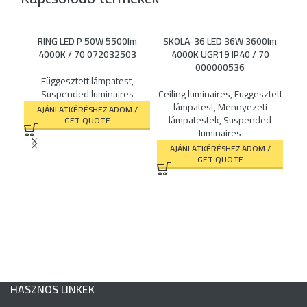
RING LED P 50W 5500lm
SKOLA-36 LED 36W 3600lm
4000K / 70 072032503
4000K UGR19 IP40 / 70
000000536
Függesztett lámpatest
,
ST
Suspended luminaires
Ceiling luminaires
,
Függesztett
40
lámpatest
,
Mennyezeti
AJÁNLATKÉRÉSHEZ ADOM /
lámpatestek
,
Suspended
GET QUOTE
luminaires
Ceil
AJÁNLATKÉRÉSHEZ ADOM /
lum
GET QUOTE
K
HASZNOS LINKEK