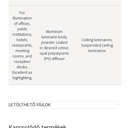
For
illumination
of offices,
public
Aluminum
institutions,
luminaire body,
hotels,
Ceiling luminaires,
powder coated
restaurants,
Suspended ceiling
in desired colour,
meeting
luminaires
opal polystyrene
rooms, and
(PS) diffuser
reception
desks.
Excellent as
highlighting.
LETÖLTHETŐ FÁJLOK
Kapcsolódó termékek