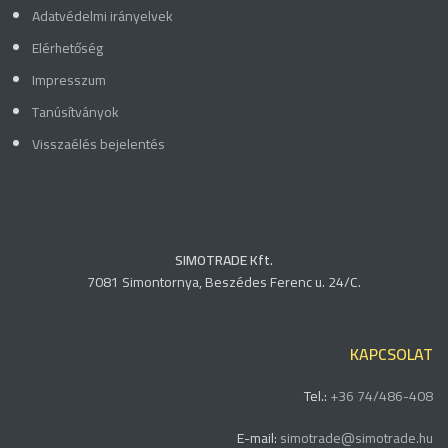
Adatvédelmi irányelvek
Elérhetőség
Impresszum
Tanúsítványok
Visszaélés bejelentés
SIMOTRADE Kft.
7081 Simontornya, Beszédes Ferenc u. 24/C.
KAPCSOLAT
Tel.:
+36 74/486-408
E-mail:
simotrade@simotrade.hu