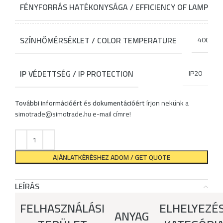
FÉNYFORRÁS HATÉKONYSÁGA / EFFICIENCY OF LAMP SO
SZÍNHŐMÉRSÉKLET / COLOR TEMPERATURE
4000K
IP VÉDETTSÉG / IP PROTECTION
IP20
További információért
és
dokumentációért
írjon nekünk a
simotrade@simotrade.hu
e-mail címre!
AJÁNLATKÉRÉSHEZ ADOM / GET QUOTE
LEÍRÁS
FELHASZNÁLÁSI
ELHELYEZÉS
ANYAG