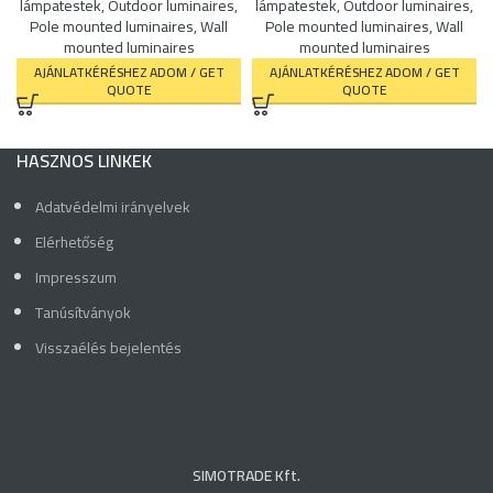
lámpatestek
,
Outdoor luminaires
,
lámpatestek
,
Outdoor luminaires
,
Pole mounted luminaires
,
Wall
Pole mounted luminaires
,
Wall
mounted luminaires
mounted luminaires
AJÁNLATKÉRÉSHEZ ADOM / GET
AJÁNLATKÉRÉSHEZ ADOM / GET
QUOTE
QUOTE
HASZNOS LINKEK
Adatvédelmi irányelvek
Elérhetőség
Impresszum
Tanúsítványok
Visszaélés bejelentés
SIMOTRADE Kft.