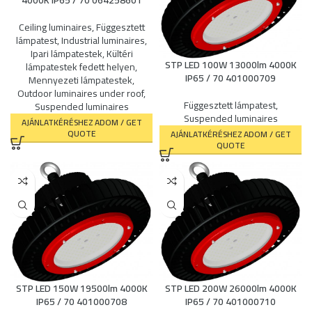
4000K IP65 / 70 064258601
Ceiling luminaires
,
Függesztett
lámpatest
,
Industrial luminaires
,
Ipari lámpatestek
,
Kültéri
STP LED 100W 13000lm 4000K
lámpatestek fedett helyen
,
IP65 / 70 401000709
Mennyezeti lámpatestek
,
Outdoor luminaires under roof
,
Függesztett lámpatest
,
Suspended luminaires
Suspended luminaires
AJÁNLATKÉRÉSHEZ ADOM / GET
QUOTE
AJÁNLATKÉRÉSHEZ ADOM / GET
QUOTE
STP LED 150W 19500lm 4000K
STP LED 200W 26000lm 4000K
IP65 / 70 401000708
IP65 / 70 401000710