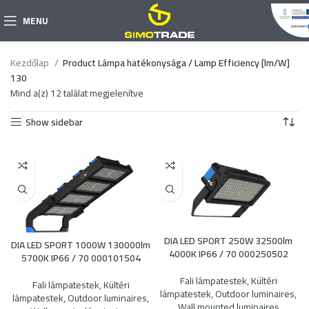
MENU
Kezdőlap
Product Lámpa hatékonysága / Lamp Efficiency [lm/W]
130
Mind a(z) 12 találat megjelenítve
Show sidebar
DIA LED SPORT 250W 32500lm
DIA LED SPORT 1000W 130000lm
4000K IP66 / 70 000250502
5700K IP66 / 70 000101504
Fali lámpatestek
,
Kültéri
Fali lámpatestek
,
Kültéri
lámpatestek
,
Outdoor luminaires
,
lámpatestek
,
Outdoor luminaires
,
Wall mounted luminaires