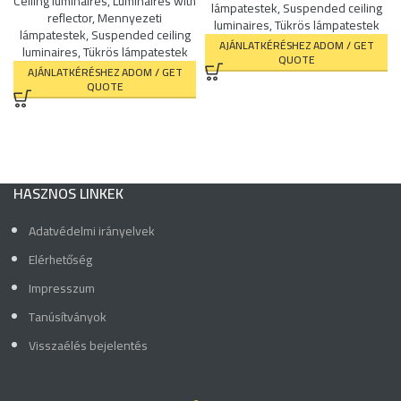
Ceiling luminaires
,
Luminaires with
lámpatestek
,
Suspended ceiling
reflector
,
Mennyezeti
luminaires
,
Tükrös lámpatestek
lámpatestek
,
Suspended ceiling
AJÁNLATKÉRÉSHEZ ADOM / GET
luminaires
,
Tükrös lámpatestek
QUOTE
AJÁNLATKÉRÉSHEZ ADOM / GET
QUOTE
HASZNOS LINKEK
Adatvédelmi irányelvek
Elérhetőség
Impresszum
Tanúsítványok
Visszaélés bejelentés