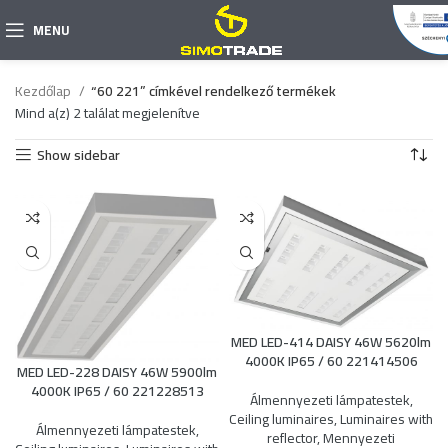
MENU
Kezdőlap
“60 221” címkével rendelkező termékek
Mind a(z) 2 találat megjelenítve
Show sidebar
MED LED-414 DAISY 46W 5620lm
4000K IP65 / 60 221414506
MED LED-228 DAISY 46W 5900lm
4000K IP65 / 60 221228513
Álmennyezeti lámpatestek
,
Ceiling luminaires
,
Luminaires with
Álmennyezeti lámpatestek
,
reflector
,
Mennyezeti