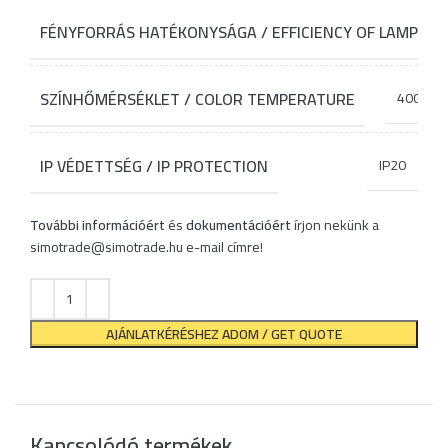
FÉNYFORRÁS HATÉKONYSÁGA / EFFICIENCY OF LAMP SO
SZÍNHŐMÉRSÉKLET / COLOR TEMPERATURE
4000K
IP VÉDETTSÉG / IP PROTECTION
IP20
További információért
és
dokumentációért
írjon nekünk a
simotrade@simotrade.hu
e-mail címre!
AJÁNLATKÉRÉSHEZ ADOM / GET QUOTE
Kapcsolódó termékek