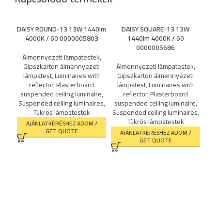
DAISY ROUND-13 13W 1440lm
DAISY SQUARE-13 13W
4000K / 60 0000005803
1440lm 4000K / 60
0000005686
DAI
Álmennyezeti lámpatestek
,
Gipszkarton álmennyezeti
Álmennyezeti lámpatestek
,
lámpatest
,
Luminaires with
Gipszkarton álmennyezeti
Ál
reflector
,
Plasterboard
lámpatest
,
Luminaires with
Cei
suspended ceiling luminaire
,
reflector
,
Plasterboard
w
Suspended ceiling luminaires
,
suspended ceiling luminaire
,
l
Tükrös lámpatestek
Suspended ceiling luminaires
,
c
Tükrös lámpatestek
AJÁNLATKÉRÉSHEZ ADOM /
GET QUOTE
AJÁNLATKÉRÉSHEZ ADOM /
GET QUOTE