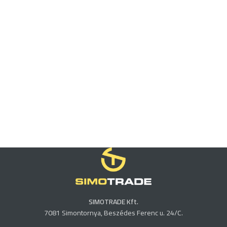
SIMOTRADE Kft.
7081 Simontornya, Beszédes Ferenc u. 24/C.