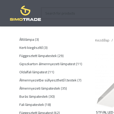
3
Állólámpa
3
Kezdőlap
termék
3
Kerti kiegészítő
3
termék
29
Függesztett lámpatestek
29
termék
11
Gipszkarton álmennyezeti lámpatest
11
termék
11
Oldalfali lámpatest
11
termék
7
Álmennyezetbe süllyeszthető l.testek
7
termék
35
Álmennyezeti lámpatestek
35
termék
30
Burás lámpatestek
30
termék
18
Fali lámpatestek
18
termék
STF/AL LED
62
Függesztett lámpatest
62