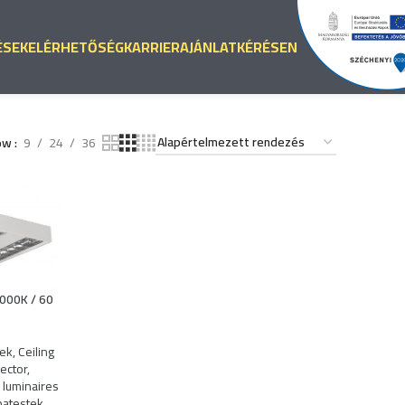
ÉSEK
ELÉRHETŐSÉG
KARRIER
AJÁNLATKÉRÉS
EN
ow
9
24
36
000K / 60
tek
,
Ceiling
lector
,
luminaires
patestek