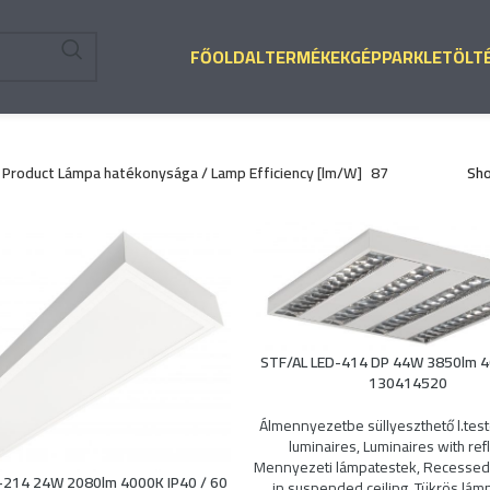
FŐOLDAL
TERMÉKEK
GÉPPARK
LETÖLT
Product Lámpa hatékonysága / Lamp Efficiency [lm/W]
87
Sh
STF/AL LED-414 DP 44W 3850lm 4
130414520
Álmennyezetbe süllyeszthető l.tes
luminaires
,
Luminaires with ref
Mennyezeti lámpatestek
,
Recessed 
-214 24W 2080lm 4000K IP40 / 60
in suspended ceiling
,
Tükrös lám