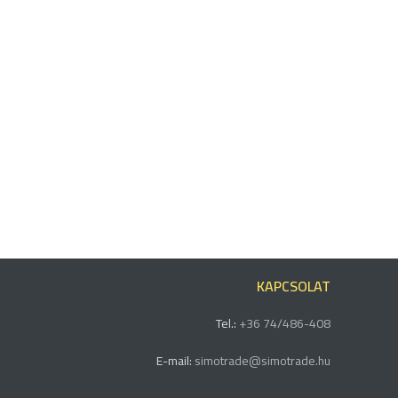
KAPCSOLAT
Tel.:
+36 74/486-408
E-mail:
simotrade@simotrade.hu