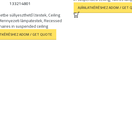
133214801
AJÁNLATKÉRÉSHEZ ADOM / GET 
tbe süllyeszthető l.testek
,
Ceiling
Mennyezeti lámpatestek
,
Recessed
naires in suspended ceiling
ATKÉRÉSHEZ ADOM / GET QUOTE