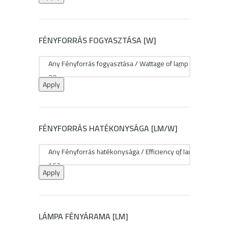
FÉNYFORRÁS FOGYASZTÁSA [W]
Apply
FÉNYFORRÁS HATÉKONYSÁGA [LM/W]
Apply
LÁMPA FÉNYÁRAMA [LM]