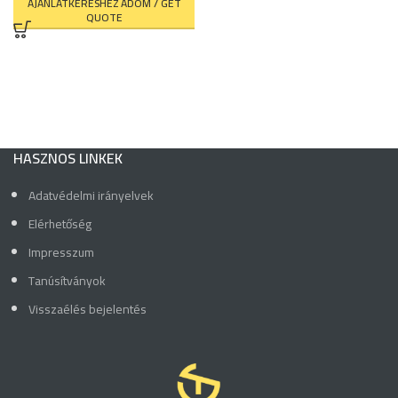
AJÁNLATKÉRÉSHEZ ADOM / GET
QUOTE
HASZNOS LINKEK
Adatvédelmi irányelvek
Elérhetőség
Impresszum
Tanúsítványok
Visszaélés bejelentés