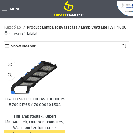
MENU
Kezdőlap
Product Lámpa fogyasztása / Lamp Wattage [W]
1000
Összesen 1 találat
Show sidebar
DIA LED SPORT 1000W 130000lm
5700K IP66 / 70 000101504
Fali lámpatestek
,
Kültéri
lámpatestek
,
Outdoor luminaires
,
Wall mounted luminaires