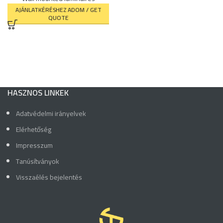
AJÁNLATKÉRÉSHEZ ADOM / GET
QUOTE
HASZNOS LINKEK
Adatvédelmi irányelvek
Elérhetőség
Impresszum
Tanúsítványok
Visszaélés bejelentés