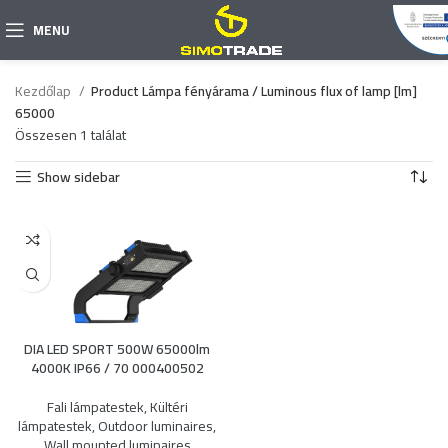
MENU
Kezdőlap
Product Lámpa fényárama / Luminous flux of lamp [lm]
65000
Összesen 1 találat
Show sidebar
DIA LED SPORT 500W 65000lm
4000K IP66 / 70 000400502
Fali lámpatestek
,
Kültéri
lámpatestek
,
Outdoor luminaires
,
Wall mounted luminaires