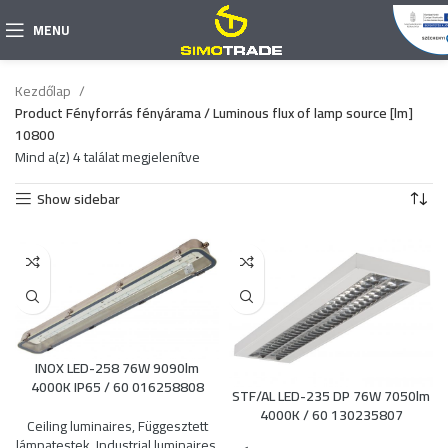
MENU
Kezdőlap
Product Fényforrás fényárama / Luminous flux of lamp source [lm]
10800
Mind a(z) 4 találat megjelenítve
Show sidebar
INOX LED-258 76W 9090lm
4000K IP65 / 60 016258808
STF/AL LED-235 DP 76W 7050lm
4000K / 60 130235807
Ceiling luminaires
,
Függesztett
lámpatestek
,
Industrial luminaires
,