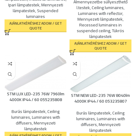
Álmennyezetbe süllyeszthető
Ipari lámpatestek
,
Mennyezeti
l.testek
,
Ceiling luminaires
,
lámpatestek
,
Suspended
Luminaires with reflector
,
luminaires
Mennyezeti lámpatestek
,
AJÁNLATKÉRÉSHEZ ADOM / GET
Recessed luminaires in
QUOTE
suspended ceiling
,
Tükrös
lámpatestek
AJÁNLATKÉRÉSHEZ ADOM / GET
QUOTE
STM LUX LED-235 76W 7960lm
STM NEW LED-235 76W 8040lm
4000K IP44 / 60 055235808
4000K IP44 / 60 053235807
Burás lámpatestek
,
Ceiling
Burás lámpatestek
,
Ceiling
luminaires
,
Luminaires with
luminaires
,
Luminaires with
diffusers
,
Mennyezeti
diffusers
,
Mennyezeti
lámpatestek
lámpatestek
AJÁNLATKÉRÉSHEZ ADOM / GET