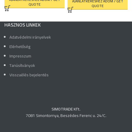
AJÁNLATKÉRÉSHEZ ADOM / GET
QUOTE
QUOTE
HASZNOS LINKEK
Adatvédelmi irányelvek
Elérhetőség
Impresszum
Tanúsítványok
Visszaélés bejelentés
SIMOTRADE Kft.
7081 Simontornya, Beszédes Ferenc u. 24/C.