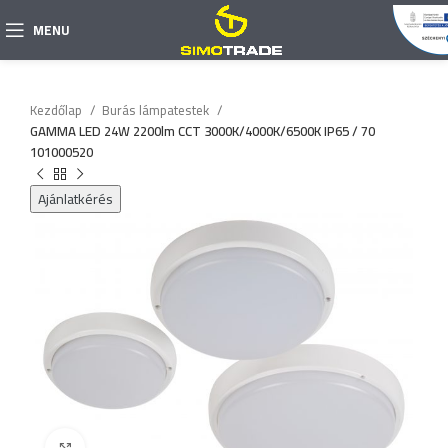
MENU
Kezdőlap
Burás lámpatestek
GAMMA LED 24W 2200lm CCT 3000K/4000K/6500K IP65 / 70
101000520
Ajánlatkérés
Click to enlarge