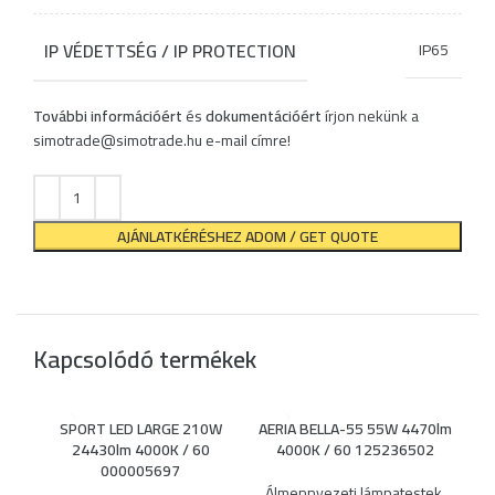
IP VÉDETTSÉG / IP PROTECTION
IP65
További információért
és
dokumentációért
írjon nekünk a
simotrade@simotrade.hu
e-mail címre!
AJÁNLATKÉRÉSHEZ ADOM / GET QUOTE
Kapcsolódó termékek
SPORT LED LARGE 210W
AERIA BELLA-55 55W 4470lm
24430lm 4000K / 60
4000K / 60 125236502
000005697
Álmennyezeti lámpatestek
,