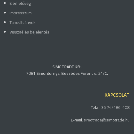
Elérhetőség
Impresszum
Tanúsítványok
Visszaélés bejelentés
SIMOTRADE Kft.
7081 Simontornya, Beszédes Ferenc u. 24/C.
KAPCSOLAT
Tel.:
+36 74/486-408
E-mail:
simotrade@simotrade.hu