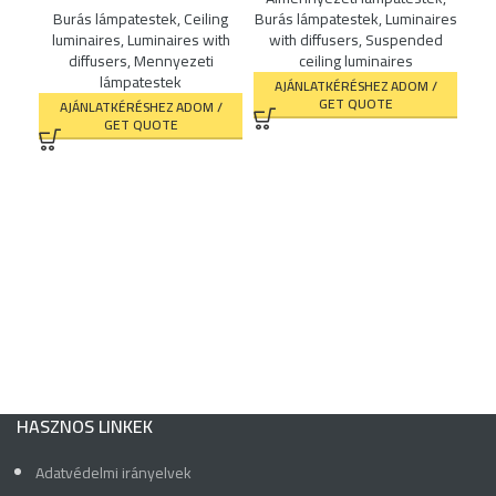
Burás lámpatestek
,
Ceiling
Burás lámpatestek
,
Luminaires
AER
luminaires
,
Luminaires with
with diffusers
,
Suspended
diffusers
,
Mennyezeti
ceiling luminaires
lámpatestek
AJÁNLATKÉRÉSHEZ ADOM /
GET QUOTE
AJÁNLATKÉRÉSHEZ ADOM /
Ál
GET QUOTE
Bur
w
HASZNOS LINKEK
Adatvédelmi irányelvek