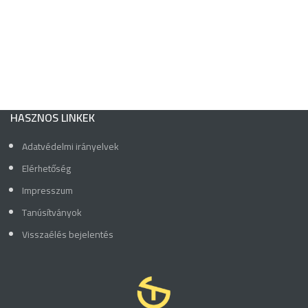
HASZNOS LINKEK
Adatvédelmi irányelvek
Elérhetőség
Impresszum
Tanúsítványok
Visszaélés bejelentés