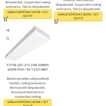
reflector
,
Mennyezeti
lámpatestek
,
Suspended ceiling
lámpatestek
,
Suspended ceiling
luminaires
,
Tükrös lámpatestek
luminaires
,
Tükrös lámpatestek
AJÁNLATKÉRÉSHEZ ADOM / GET
AJÁNLATKÉRÉSHEZ ADOM / GET
QUOTE
QUOTE
STF/AL LED-214 24W 2080lm
4000K IP40 / 60 133214801
Álmennyezetbe süllyeszthető
l.testek
,
Ceiling luminaires
,
Mennyezeti lámpatestek
,
Recessed luminaires in
suspended ceiling
AJÁNLATKÉRÉSHEZ ADOM / GET
QUOTE