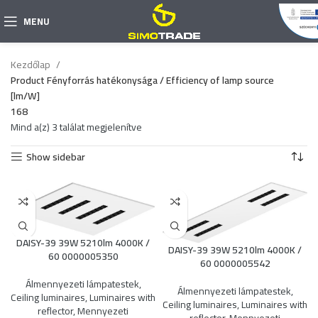
MENU
Kezdőlap
Product Fényforrás hatékonysága / Efficiency of lamp source
[lm/W]
168
Mind a(z) 3 találat megjelenítve
Show sidebar
DAISY-39 39W 5210lm 4000K /
DAISY-39 39W 5210lm 4000K /
60 0000005350
60 0000005542
Álmennyezeti lámpatestek
,
Álmennyezeti lámpatestek
,
Ceiling luminaires
,
Luminaires with
Ceiling luminaires
,
Luminaires with
reflector
,
Mennyezeti