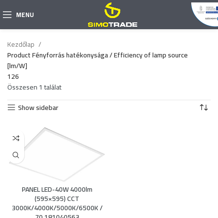
MENU
Kezdőlap
Product Fényforrás hatékonysága / Efficiency of lamp source
[lm/W]
126
Összesen 1 találat
Show sidebar
PANEL LED-40W 4000lm
(595×595) CCT
3000K/4000K/5000K/6500K /
70 181040563