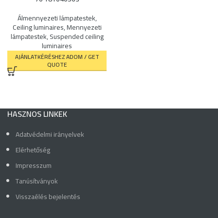
Álmennyezeti lámpatestek
,
Ceiling luminaires
,
Mennyezeti
lámpatestek
,
Suspended ceiling
luminaires
AJÁNLATKÉRÉSHEZ ADOM / GET
QUOTE
HASZNOS LINKEK
Adatvédelmi irányelvek
Elérhetőség
Impresszum
Tanúsítványok
Visszaélés bejelentés