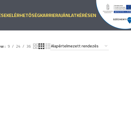
ÉSEK
ELÉRHETŐSÉG
KARRIER
AJÁNLATKÉRÉS
EN
ow
9
24
36