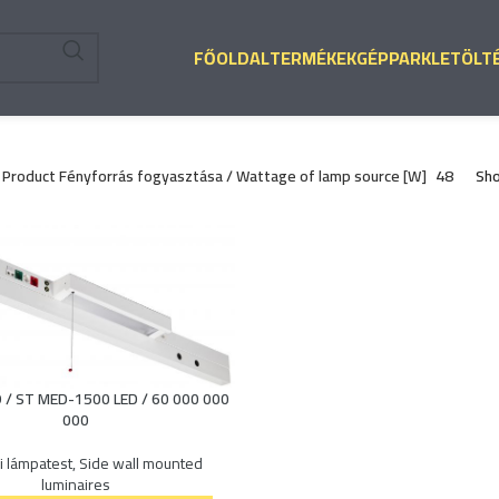
FŐOLDAL
TERMÉKEK
GÉPPARK
LETÖLT
Product Fényforrás fogyasztása / Wattage of lamp source [W]
48
Sh
 / ST MED-1500 LED / 60 000 000
000
li lámpatest
,
Side wall mounted
luminaires