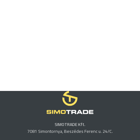
SIMOTRADE Kft.
7081 Simontornya, Beszédes Ferenc u. 24/C.