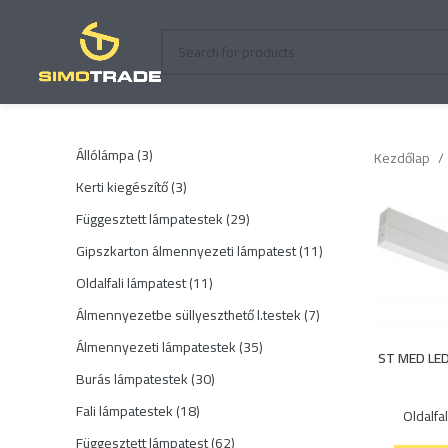
3
Állólámpa
3
Kezdőlap
termék
3
Kerti kiegészítő
3
termék
29
Függesztett lámpatestek
29
termék
11
Gipszkarton álmennyezeti lámpatest
11
termék
11
Oldalfali lámpatest
11
termék
7
Álmennyezetbe süllyeszthető l.testek
7
termék
35
Álmennyezeti lámpatestek
35
ST MED LED
termék
30
Burás lámpatestek
30
termék
18
Fali lámpatestek
18
Oldalfa
termék
62
Függesztett lámpatest
62