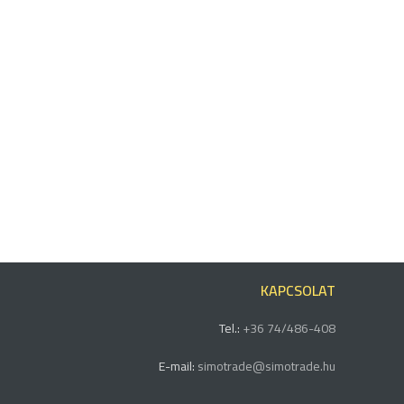
KAPCSOLAT
Tel.:
+36 74/486-408
E-mail:
simotrade@simotrade.hu