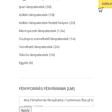
AJÁNL
termék
30
Ipari lámpatestek
30
termék
18
Kültéri lámpatestek
18
termék
20
Kültéri lámpatestek fedett helyen
20
termék
124
Mennyezeti lámpatestek
124
termék
14
Oszlopra szerelhető lámpatestek
14
termék
24
Sorolható lámpatestek
24
termék
16
Tükrös lámpatestek
16
termék
6
Egyéb
6
termék
FÉNYFORRÁS FÉNYÁRAMA [LM]
Apply