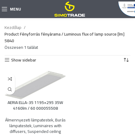
MENU
Kezdőlap
Product Fényforrás fényárama / Luminous flux of lamp source [lm]
5840
Összesen 1 találat
Show sidebar
AERIA ELLA-35 1195×295 35W
4160lm / 60 000055508
Álmennyezeti lámpatestek
,
Burás
lámpatestek
,
Luminaires with
diffusers
,
Suspended ceiling