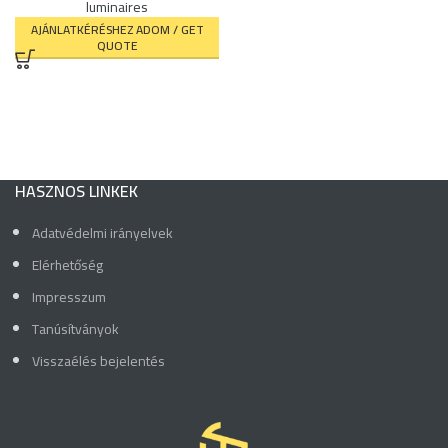
luminaires
AJÁNLATKÉRÉSHEZ ADOM / GET
QUOTE
HASZNOS LINKEK
Adatvédelmi irányelvek
Elérhetőség
Impresszum
Tanúsítványok
Visszaélés bejelentés