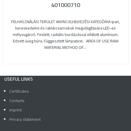
401000710
FELHASZNÁLÁSI TERÜLET ANYAG ELHELYEZÉSI KATEGÓRIA Ipari,
kereskedelmi és raktárcsarnokok megvilágítására LED-es
mélysugárzó. Festett, radiális bordázással ellátott alumínium.
Edzett üveg búra. Függesztett lámpatest. AREA OF USE RAW
MATERIAL METHOD OF…
USEFUL LINKS
Certificates
Contacts
Imprint
Privacy statement