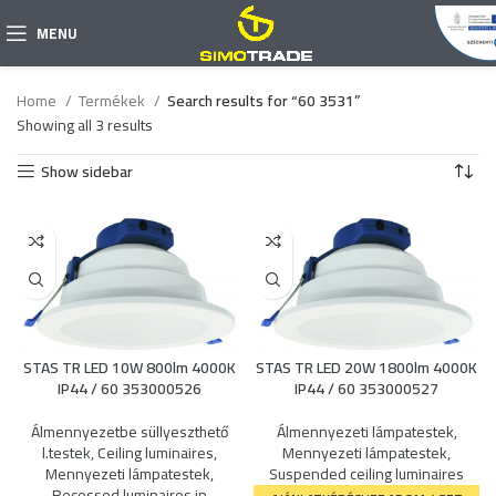
MENU
Home
Termékek
Search results for “60 3531”
Showing all 3 results
Show sidebar
STAS TR LED 10W 800lm 4000K
STAS TR LED 20W 1800lm 4000K
IP44 / 60 353000526
IP44 / 60 353000527
Álmennyezetbe süllyeszthető
Álmennyezeti lámpatestek
,
l.testek
,
Ceiling luminaires
,
Mennyezeti lámpatestek
,
Mennyezeti lámpatestek
,
Suspended ceiling luminaires
Recessed luminaires in